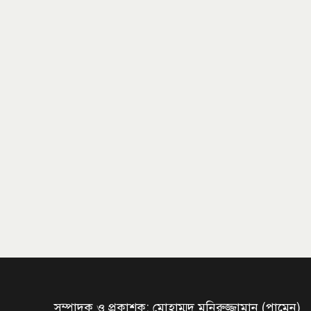
সম্পাদক ও প্রকাশক: মোহাম্মদ মনিরুজ্জামান (পামেন)