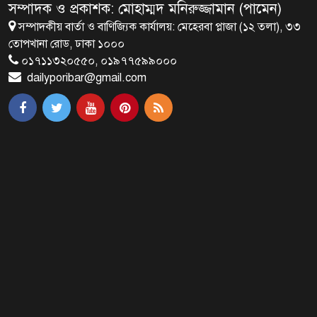
সম্পাদক ও প্রকাশক: মোহাম্মদ মনিরুজ্জামান (পামেন)
সম্পাদকীয় বার্তা ও বাণিজ্যিক কার্যালয়: মেহেরবা প্লাজা (১২ তলা), ৩৩
ব্রাক্ষণবাড়িয়ায় বইপড়া কর্মসূচীর
তোপখানা রোড, ঢাকা ১০০০
শুভসূচনা
০১৭১১৩২০৫৫০, ০১৯৭৭৫৯৯০০০
dailyporibar@gmail.com
মালয়েশিয়ায় মারামারি করে তিন
বাংলাদেশি নিহত
৪ বিয়ের পর অন্য নারীর ঘরে জামায়াত
সমর্থক!
প্রধানমন্ত্রীর সঙ্গে সাক্ষাৎ সৌদি আরবের
উপ পররাষ্ট্রমন্ত্রীর