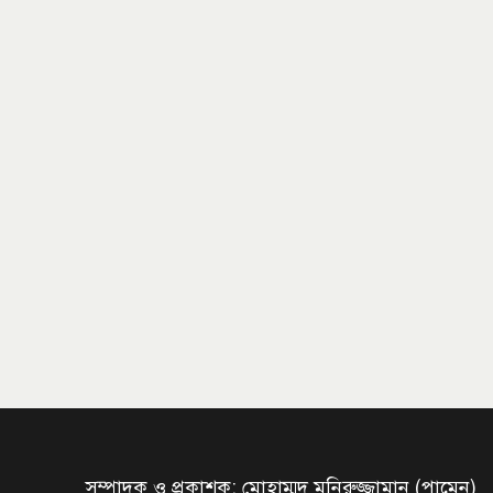
সম্পাদক ও প্রকাশক: মোহাম্মদ মনিরুজ্জামান (পামেন)