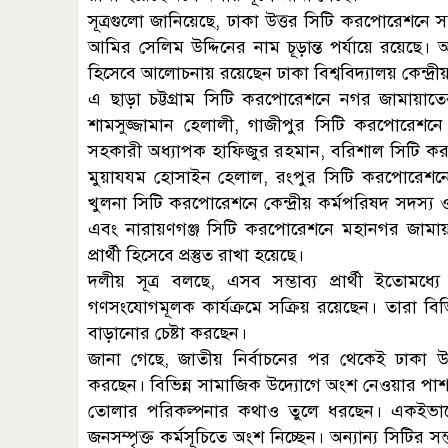
সূত্রগুলো জানিয়েছে, ঢাকা উত্তর সিটি করপোরেশনে সম্
আমির সেলিম উদ্দিনের নাম চূড়ান্ত পর্যায়ে রয়েছে। অন
হিসেবে আলোচনায় রয়েছেন ঢাকা বিশ্ববিদ্যালয় কেন্দ্র
এ ছাড়া চট্টগ্রাম সিটি করপোরেশনে নগর জামায়াতে
শামসুজ্জামান হেলালী, গাজীপুর সিটি করপোরেশনে 
সহকারী অধ্যাপক হাফিজুর রহমান, বরিশাল সিটি করপ
মুয়াযযম হোসাইন হেলাল, রংপুর সিটি করপোরেশ
খুলনা সিটি করপোরেশনে কেন্দ্রীয় কর্মপরিষদ সদস্
এবং নারায়ণগঞ্জ সিটি করপোরেশনে মহানগর জামায়া
প্রার্থী হিসেবে প্রস্তুত রাখা হয়েছে।
দলীয় সূত্র বলছে, এসব সম্ভাব্য প্রার্থী ইতো
গণসংযোগমূলক কার্যক্রমে সক্রিয় রয়েছেন। তারা বিভিন
বাড়ানোর চেষ্টা করছেন।
জানা গেছে, জাতীয় নির্বাচনের পর থেকেই ঢাকা উত
করছেন। বিভিন্ন সামাজিক উদ্যোগে অংশ নেওয়ার পাশা
তোলার পরিকল্পনার কথাও তুলে ধরছেন। একইভাবে
জনসম্পৃক্ত কর্মসূচিতে অংশ নিচ্ছেন। অন্যান্য সিটির স