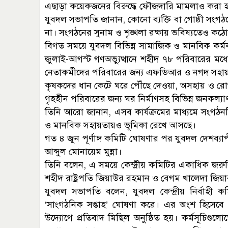
এছাড়া কয়েকজনের বিরুদ্ধে ফৌজদারি মামলাও করা 
যুবদল সভাপতি জানান, কোনো ব্যক্তি বা গোষ্ঠী সংগঠ
না। সংগঠনের সুনাম ও শৃঙ্খলা রক্ষায় ভবিষ্যতেও কঠোর
বিগত সময়ে যুবদল বিভিন্ন সামাজিক ও মানবিক কর্মক
জুলাই-আগস্ট গণঅভ্যুত্থানে শহীদ ৭৮ পরিবারের মধ্য
নেতাকর্মীদের পরিবারের জন্য এফডিআর ও নগদ সহায়তা, 
কৃষকদের ধান কেটে ঘরে পৌঁছে দেওয়া, অসহায় ও রোগা
গৃহহীন পরিবারের জন্য ঘর নির্মাণসহ বিভিন্ন জনকল্যা
তিনি আরো জানান, এসব কার্যক্রমের মাধ্যমে সংগঠনটি
ও মানবিক সহায়তায়ও ভূমিকা রেখে আসছে।
গত ৪ জুন পূর্ণাঙ্গ কমিটি ঘোষণার পর যুবদল দেশব্য
আব্দুল মোনায়েম মুন্না।
তিনি বলেন, এ সময়ে কেন্দ্রীয় কমিটির একাধিক জরু
শহীদ রাষ্ট্রপতি জিয়াউর রহমান ও বেগম খালেদা জিয়ার
যুবদল সভাপতি বলেন, যুবদল কেন্দ্রীয় নির্বাহী কম
‘সাংগঠনিক সপ্তাহ’ ঘোষণা করে। এর অংশ হিসেবে 
উদ্যোগে প্রতিবাদ মিছিল অনুষ্ঠিত হয়। কর্মসূচিগুলো