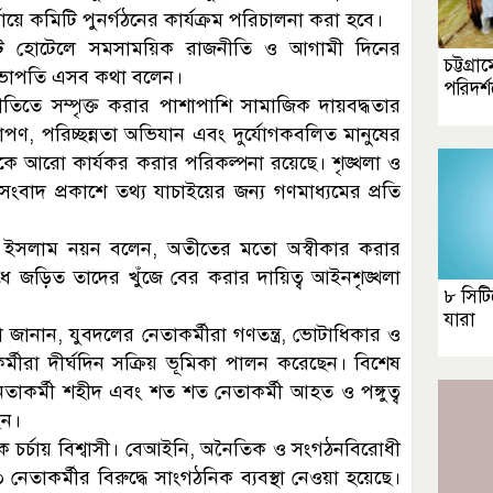
যায়ে কমিটি পুনর্গঠনের কার্যক্রম পরিচালনা করা হবে।
কটি হোটেলে সমসাময়িক রাজনীতি ও আগামী দিনের
চট্টগ্র
সভাপতি এসব কথা বলেন।
পরিদর্
তিতে সম্পৃক্ত করার পাশাপাশি সামাজিক দায়বদ্ধতার
ষরোপণ, পরিচ্ছন্নতা অভিযান এবং দুর্যোগকবলিত মানুষের
গঠনকে আরো কার্যকর করার পরিকল্পনা রয়েছে। শৃঙ্খলা ও
্ট সংবাদ প্রকাশে তথ্য যাচাইয়ের জন্য গণমাধ্যমের প্রতি
ুরুল ইসলাম নয়ন বলেন, অতীতের মতো অস্বীকার করার
জড়িত তাদের খুঁজে বের করার দায়িত্ব আইনশৃঙ্খলা
৮ সিটি
যারা
না জানান, যুবদলের নেতাকর্মীরা গণতন্ত্র, ভোটাধিকার ও
্মীরা দীর্ঘদিন সক্রিয় ভূমিকা পালন করেছেন। বিশেষ
তাকর্মী শহীদ এবং শত শত নেতাকর্মী আহত ও পঙ্গুত্ব
েন।
ক চর্চায় বিশ্বাসী। বেআইনি, অনৈতিক ও সংগঠনবিরোধী
নেতাকর্মীর বিরুদ্ধে সাংগঠনিক ব্যবস্থা নেওয়া হয়েছে।