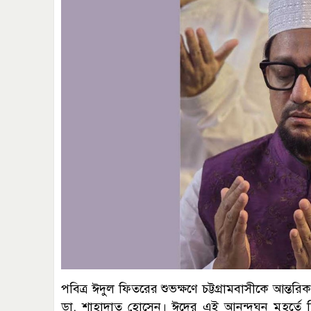
পবিত্র ঈদুল ফিতরের শুভক্ষণে চট্টগ্রামবাসীকে আন্তর
ডা. শাহাদাত হোসেন। ঈদের এই আনন্দঘন মুহূর্তে ত