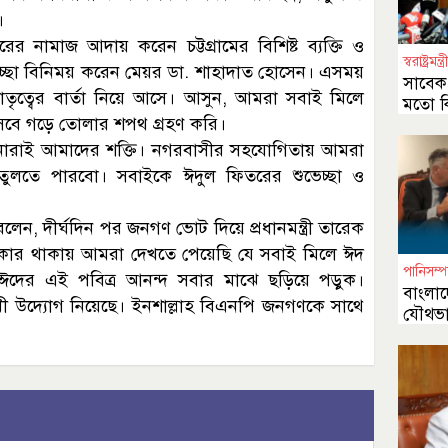
।
র নামাজ আদায় করেন চট্টগ্রামের বিশিষ্ট ব্যক্তি ও
স্বরাষ্ট্রমন্ত্র
ুভেচ্ছা বিনিময় করেন মেয়র ডা. শাহাদাত হোসেন। এসময়
সাবেক র
্রাতৃত্বের বার্তা নিয়ে আসে। আসুন, আমরা সবাই মিলে
মতো কি
 হিসেবে গড়ে তোলার শপথ গ্রহণ করি।
পনারাই আমাদের শক্তি। নগরবাসীর সহযোগিতায় আমরা
ে তুলতে পারবো। সবাইকে ঈদুল ফিতরের শুভেচ্ছা ও
েন, দীর্ঘদিন পর জনগণ ভোট দিয়ে প্রধানমন্ত্রী তারেক
সরকার থাকায় আমরা দেখতে পেয়েছি যে সবাই মিলে ঈদ
পানিসম্প
ে। ঈদের এই পবিত্র আনন্দ সবার মাঝে ছড়িয়ে পড়ুক।
বাংলাদ
ুখী উদ্যোগ নিয়েছে। ইনশাল্লাহ বিএনপি জনগণকে সাথে
যৌথভা
অঙ্গীক