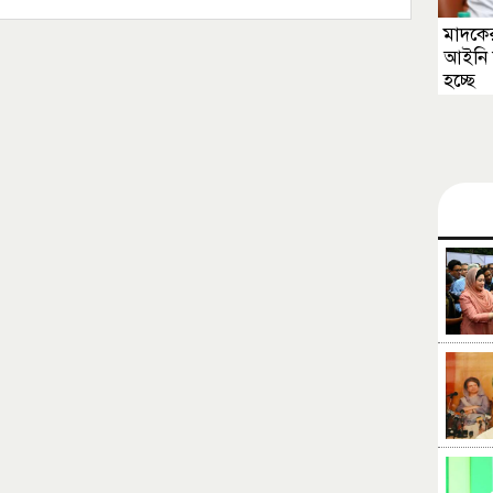
মাদকের
আইনি 
হচ্ছে