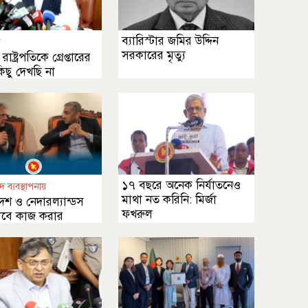
ব্যারিস্টার জমির উদ্দিন
ী
সরকারের মৃত্যু
াষ্ট্রপতিকে গ্রেপ্তারের
ছু দেখছি না
১৭ বছরে অনেক নির্যাতনেও
দ ব্যবস্থাপনায়
মাথা নত করিনি: মির্জা
েশ ও নেদারল্যান্ডস
ফখরুল
বে কাজ করার
ার