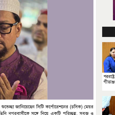
পররাষ্ট্র
গীতাঞ্
িক শুভেচ্ছা জানিয়েছেন সিটি কর্পোরেশনের (চসিক) মেয়র
িনি নগরবাসীকে সঙ্গে নিয়ে একটি পরিচ্ছন্ন, সবুজ ও