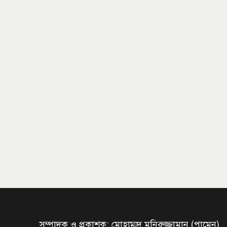
সম্পাদক ও প্রকাশক: মোহাম্মদ মনিরুজ্জামান (পামেন)