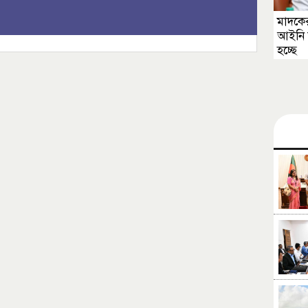
মাদকের
আইনি 
হচ্ছে