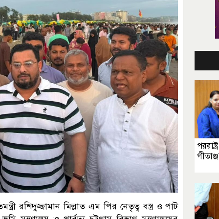
পররাষ্ট্র
গীতাঞ্
ত্রী রশিদুজ্জামান মিল্লাত এম পির নেতৃত্ব বস্ত্র ও পাট
মি মন্ত্রণালয় ও পার্বত্য চট্টগ্রাম বিভাগ মন্ত্রণালয়ের