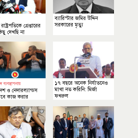
ব্যারিস্টার জমির উদ্দিন
ী
সরকারের মৃত্যু
াষ্ট্রপতিকে গ্রেপ্তারের
ছু দেখছি না
১৭ বছরে অনেক নির্যাতনেও
দ ব্যবস্থাপনায়
মাথা নত করিনি: মির্জা
েশ ও নেদারল্যান্ডস
ফখরুল
বে কাজ করার
ার