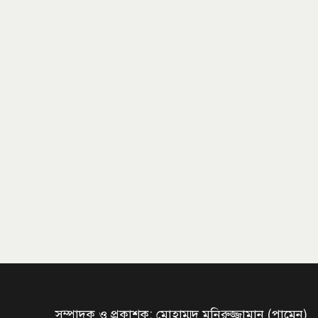
সম্পাদক ও প্রকাশক: মোহাম্মদ মনিরুজ্জামান (পামেন)