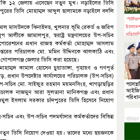
বাকি ১২ জেলায় এসেছেন নতুন মুখ। নড়াইলের ডিসি
রপুরের ডিসি মোহাম্মদ আব্দুল ছালামকে নড়াইলে বদলি
‘স্টার্টআপ
হ আল মাসউদকে ঝিনাইদহ, খুলনার ভূমি রেকর্ড ও জরিপ
ইনোভেশ
প্রতিযোগ
আলীকে জামালপুর, স্বরাষ্ট্র মন্ত্রণালয়ের উপ-সচিব
ঢাকায় 
োরেশনের প্রধান রাজস্ব কর্মকর্তা মোহাম্মদ আসলাম
পুরস্ক
িদপ্তরের পরিচালক মো. মমিন উদ্দিনকে ঝালকাঠি এবং
কে গোপালগঞ্জ জেলার ডিসি করা হয়েছে।
হাম্মদ কামাল হোসেন চুয়াডাঙ্গা, গৃহায়ণ ও গণপূর্ত
গড়, প্রধান উপদেষ্টার কার্যালয়ের পরিচালক (উপ-সচিব)
র উপ-সচিব মো. সাইফুর রহমান ময়মনসিংহ, খাগড়াছড়ির
পদোন্নত
আইজিগণ
রিচালক নাজমুন আরা সুলতানা মানিকগঞ্জ এবং প্রধান
পরিধা
াজমুল ইসলাম সরকার চাঁদপুরের ডিসি হিসেবে নিয়োগ
সচিব এবং উপ-সচিব পদমর্যাদার কর্মকর্তাদের বিভিন্ন
 নতুন ডিসি নিয়োগ দেওয়া হয়। তাদের মধ্যে ছয়জনকে