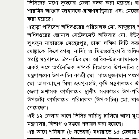
ডিসিদের মধ্যে দুজনের জেলা বদল করা হয়েছে। 
শারমিন আক্তার জাহানকে ব্রাহ্মণবাড়িয়ায় এবং মেহে
করা হয়েছে।
এছাড়া পরিবেশ অধিদপ্তরের পরিচালক মো. আব্দুল্লা
অধিদপ্তরের জোনাল সেটেলমেন্ট অফিসার মো. ইউসুপ 
লুৎফুন নাহারকে মেহেরপুর, ঢাকা দক্ষিণ সিটি করপ
মোল্লাকে কিশোরগঞ্জ, নার্সিং ও মিডওয়াইফারি অধ
স্বরাষ্ট্র মন্ত্রণালয়ে উপ-সচিব মো. আরিফ-উজ-জামান
একই সঙ্গে অর্থনৈতিক সম্পর্ক বিভাগের উপ-সচিব মো
মন্ত্রণালয়ের উপ-সচিব কাজী মো. সায়েমুজ্জামান পঞ্চ
মো. আল-মামুন মিয়া জয়পুরহাট, কৃষি মন্ত্রণালয়ে
জেলা প্রশাসক কার্যালয়ের স্থানীয় সরকারের উপ-প
উপদেষ্টা কার্যালয়ের পরিচালক (উপ-সচিব) মো. ন
পেয়েছেন।
এই ১২ জেলায় আগে ডিসির দায়িত্ব চালিয়ে আসা যুগ্ম-
মন্ত্রণালয়, বিভাগ ও দপ্তরে পদায়ন করা হয়েছে।
এর আগে শনিবার (৮ নভেম্বর) মধ্যরাতে ১৫ জেলায়