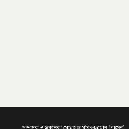
সম্পাদক ও প্রকাশক: মোহাম্মদ মনিরুজ্জামান (পামেন)