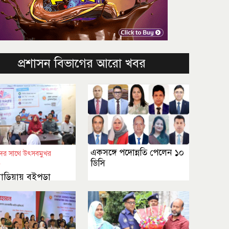
প্রশাসন বিভাগের আরো খবর
একসঙ্গে পদোন্নতি পেলেন ১০
থীদের সাথে উৎসবমুখর
ডিসি
ে
ষণবাড়িয়ায় বইপড়া
চীর শুভসূচনা