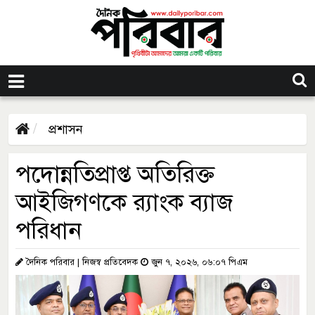
প্রশাসন
পদোন্নতিপ্রাপ্ত অতিরিক্ত
আইজিগণকে র‌্যাংক ব্যাজ
পরিধান
দৈনিক পরিবার | নিজস্ব প্রতিবেদক
জুন ৭, ২০২৬, ০৬:০৭ পিএম