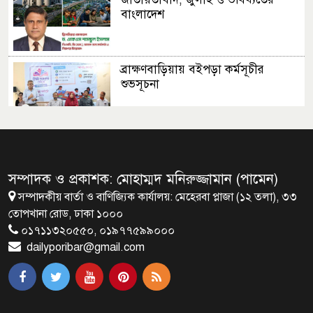
বাংলাদেশ
ব্রাক্ষণবাড়িয়ায় বইপড়া কর্মসূচীর
শুভসূচনা
মালয়েশিয়ায় মারামারি করে তিন
বাংলাদেশি নিহত
সম্পাদক ও প্রকাশক: মোহাম্মদ মনিরুজ্জামান (পামেন)
সম্পাদকীয় বার্তা ও বাণিজ্যিক কার্যালয়: মেহেরবা প্লাজা (১২ তলা), ৩৩
৪ বিয়ের পর অন্য নারীর ঘরে জামায়াত
তোপখানা রোড, ঢাকা ১০০০
সমর্থক!
০১৭১১৩২০৫৫০, ০১৯৭৭৫৯৯০০০
dailyporibar@gmail.com
প্রধানমন্ত্রীর সঙ্গে সাক্ষাৎ সৌদি আরবের
উপ পররাষ্ট্রমন্ত্রীর