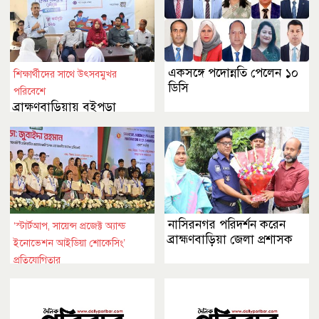
একসঙ্গে পদোন্নতি পেলেন ১০
শিক্ষার্থীদের সাথে উৎসবমুখর
ডিসি
পরিবেশে
ব্রাক্ষণবাড়িয়ায় বইপড়া
কর্মসূচীর শুভসূচনা
নাসিরনগর পরিদর্শন করেন
‘স্টার্টআপ, সায়েন্স প্রজেক্ট অ্যান্ড
ব্রাহ্মণবাড়িয়া জেলা প্রশাসক
ইনোভেশন আইডিয়া শোকেসিং’
প্রতিযোগিতার
ঢাকায় বিজয়ীদের মধ্যে
পুরস্কার বিতরণ