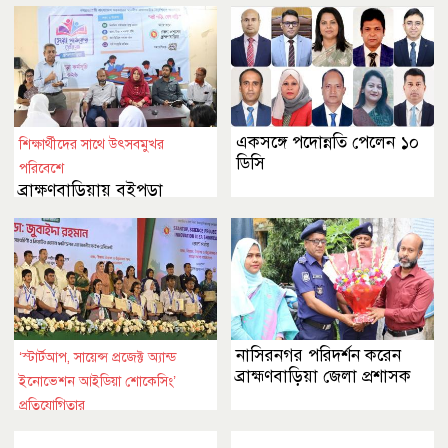
একসঙ্গে পদোন্নতি পেলেন ১০
শিক্ষার্থীদের সাথে উৎসবমুখর
ডিসি
পরিবেশে
ব্রাক্ষণবাড়িয়ায় বইপড়া
কর্মসূচীর শুভসূচনা
নাসিরনগর পরিদর্শন করেন
‘স্টার্টআপ, সায়েন্স প্রজেক্ট অ্যান্ড
ব্রাহ্মণবাড়িয়া জেলা প্রশাসক
ইনোভেশন আইডিয়া শোকেসিং’
প্রতিযোগিতার
ঢাকায় বিজয়ীদের মধ্যে