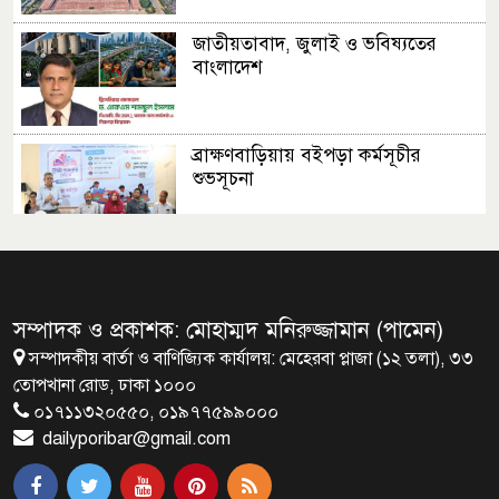
জাতীয়তাবাদ, জুলাই ও ভবিষ্যতের
বাংলাদেশ
ব্রাক্ষণবাড়িয়ায় বইপড়া কর্মসূচীর
শুভসূচনা
মালয়েশিয়ায় মারামারি করে তিন
বাংলাদেশি নিহত
সম্পাদক ও প্রকাশক: মোহাম্মদ মনিরুজ্জামান (পামেন)
সম্পাদকীয় বার্তা ও বাণিজ্যিক কার্যালয়: মেহেরবা প্লাজা (১২ তলা), ৩৩
৪ বিয়ের পর অন্য নারীর ঘরে জামায়াত
তোপখানা রোড, ঢাকা ১০০০
সমর্থক!
০১৭১১৩২০৫৫০, ০১৯৭৭৫৯৯০০০
dailyporibar@gmail.com
প্রধানমন্ত্রীর সঙ্গে সাক্ষাৎ সৌদি আরবের