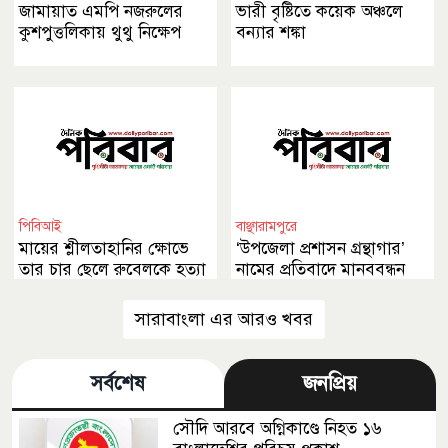
জামায়াত এমপি নজরুলের
ভারী বৃষ্টিতে কয়েক অঞ্চলে
কুশপুত্তলিকায় থুথু নিক্ষেপ
বন্যার শঙ্কা
পিবিআই
বাঞ্ছারামপুরে
মায়ের শ্লীলতাহানির ক্ষোভে
‘উপজেলা প্রশাসন গ্রন্থাগার’
তার চার ছেলে রুবেলকে হত্যা
নামের প্রতিবাদে মানববন্ধন
করেছে
সারাবাংলা এর আরও খবর
সর্বশেষ
জনপ্রিয়
সৌদি আরবে অগ্নিকাণ্ডে নিহত ১৬