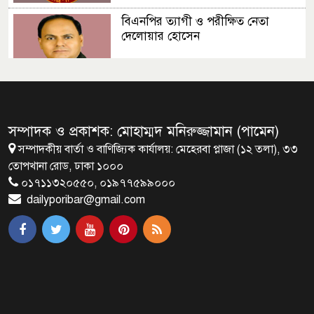
বিএনপির ত্যাগী ও পরীক্ষিত নেতা
দেলোয়ার হোসেন
সংসদ ভবনের এলডি হলে প্রধানমন্ত্রীর
বৃক্ষরোপণ
সম্পাদক ও প্রকাশক: মোহাম্মদ মনিরুজ্জামান (পামেন)
সম্পাদকীয় বার্তা ও বাণিজ্যিক কার্যালয়: মেহেরবা প্লাজা (১২ তলা), ৩৩
মির্জা ফখরুলই হচ্ছেন বঙ্গভবনের নতুন
তোপখানা রোড, ঢাকা ১০০০
বাসিন্দা!
০১৭১১৩২০৫৫০, ০১৯৭৭৫৯৯০০০
dailyporibar@gmail.com
সেপ্টেম্বরে যুক্তরাষ্ট্র যাচ্ছেন প্রধানমন্ত্রী
তারেক রহমান
প্রধানমন্ত্রীর সঙ্গে খুদে শিল্পী অনুশ্রীর