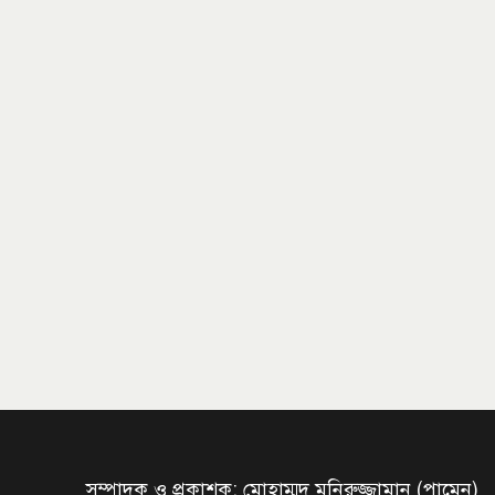
সম্পাদক ও প্রকাশক: মোহাম্মদ মনিরুজ্জামান (পামেন)