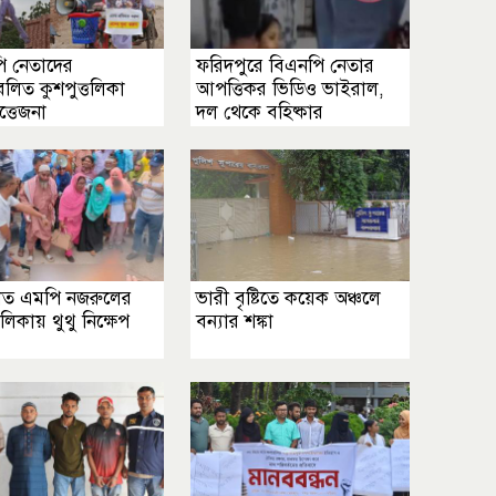
ি নেতাদের
ফরিদপুরে বিএনপি নেতার
লিত কুশপুত্তলিকা
আপত্তিকর ভিডিও ভাইরাল,
ত্তেজনা
দল থেকে বহিষ্কার
াত এমপি নজরুলের
ভারী বৃষ্টিতে কয়েক অঞ্চলে
তলিকায় থুথু নিক্ষেপ
বন্যার শঙ্কা