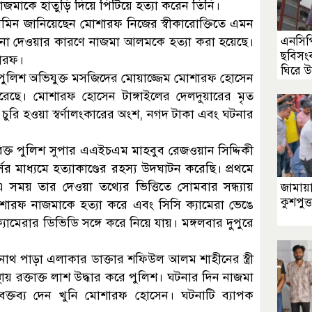
াজমাকে হাতুড়ি দিয়ে পিটিয়ে হত্যা করেন তিনি।
 আমিন জানিয়েছেন মোশারফ নিজের স্বীকারোক্তিতে এমন
 না দেওয়ার কারণে নাজমা আলমকে হত্যা করা হয়েছে।
এনসিপ
ছবিসংব
শারফ।
ঘিরে উ
 পুলিশ অভিযুক্ত মসজিদের মোয়াজ্জেম মোশারফ হোসেন
ার করেছে। মোশারফ হোসেন টাঙ্গাইলের দেলদুয়ারের মৃত
রি হওয়া স্বর্ণালংকারের অংশ, নগদ টাকা এবং ঘটনার
িরিক্ত পুলিশ সুপার এএইচএম মাহবুব রেজওয়ান সিদ্দিকী
্সের মাধ্যমে হত্যাকাণ্ডের রহস্য উদঘাটন করেছি। প্রথমে
য়। এ সময় তার দেওয়া তথ্যের ভিত্তিতে সোমবার সন্ধ্যায়
জামায়
কুশপুত্
োশারফ নাজমাকে হত্যা করে এবং সিসি ক্যামেরা ভেঙে
যামেরার ডিভিডি সঙ্গে করে নিয়ে যায়। মঙ্গলবার দুপুরে
বনাথ পাড়া এলাকার ডাক্তার শফিউল আলম শাহীনের স্ত্রী
য় রক্তাক্ত লাশ উদ্ধার করে পুলিশ। ঘটনার দিন নাজমা
ক্তব্য দেন খুনি মোশারফ হোসেন। ঘটনাটি ব্যাপক