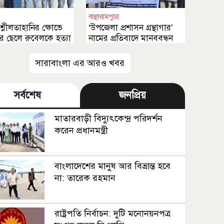
বাঞ্ছারামপুরে
শ্লীলতাহানির ক্ষোভে
‘উপজেলা প্রশাসন গ্রন্থাগার’
র ছেলে রুবেলকে হত্যা
নামের প্রতিবাদে মানববন্ধন
সারাবাংলা এর আরও খবর
সর্বশেষ
জনপ্রিয়
মাতারবাড়ী বিদ্যুৎকেন্দ্র পরিদর্শন
করেন প্রধানমন্ত্রী
বাংলাদেশের মানুষ আর বিভ্রান্ত হবে
না: তারেক রহমান
রাষ্ট্রপতি নির্বাচন: দুটি মনোনয়নপত্র