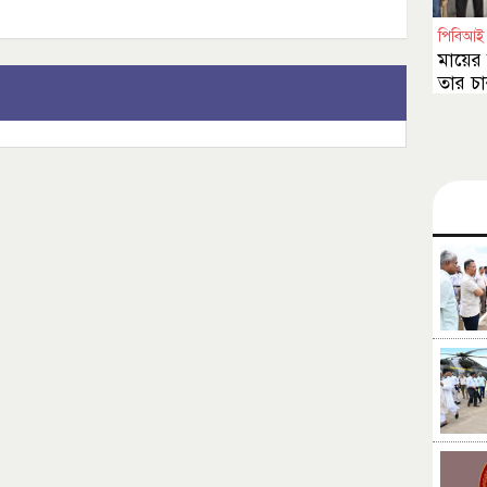
পিবিআই
মায়ের 
তার চা
করেছে