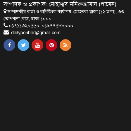
সম্পাদক ও প্রকাশক: মোহাম্মদ মনিরুজ্জামান (পামেন)
সম্পাদকীয় বার্তা ও বাণিজ্যিক কার্যালয়: মেহেরবা প্লাজা (১২ তলা), ৩৩
ব্রাক্ষণবাড়িয়ায় বইপড়া কর্মসূচীর
তোপখানা রোড, ঢাকা ১০০০
শুভসূচনা
০১৭১১৩২০৫৫০, ০১৯৭৭৫৯৯০০০
dailyporibar@gmail.com
মালয়েশিয়ায় মারামারি করে তিন
বাংলাদেশি নিহত
৪ বিয়ের পর অন্য নারীর ঘরে জামায়াত
সমর্থক!
প্রধানমন্ত্রীর সঙ্গে সাক্ষাৎ সৌদি আরবের
উপ পররাষ্ট্রমন্ত্রীর