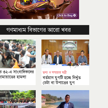
গণমাধ্যম বিভাগের আরো খবর
্ডি ৩২-এ সাংবাদিকদের
তথ্য ও সম্প্রচার মন্ত্রী
ামায়াতের হামলা
বর্তমান যুগটি হচ্ছে নিখুঁত
ডেটা বা উপাত্তের যুগ