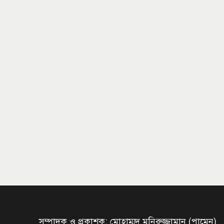
সম্পাদক ও প্রকাশক: মোহাম্মদ মনিরুজ্জামান (পামেন)