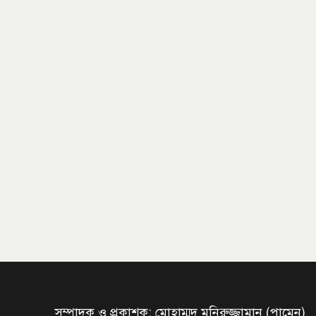
সম্পাদক ও প্রকাশক: মোহাম্মদ মনিরুজ্জামান (পামেন)