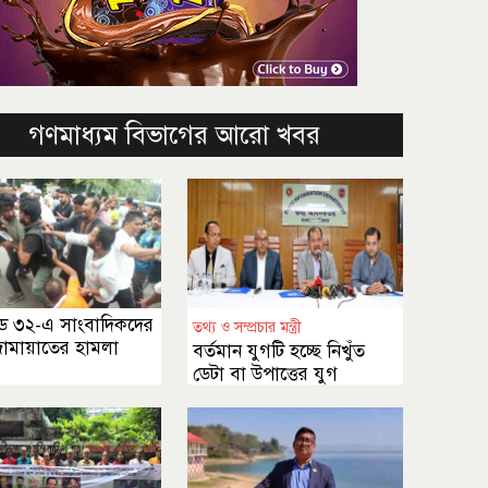
গণমাধ্যম বিভাগের আরো খবর
্ডি ৩২-এ সাংবাদিকদের
তথ্য ও সম্প্রচার মন্ত্রী
ামায়াতের হামলা
বর্তমান যুগটি হচ্ছে নিখুঁত
ডেটা বা উপাত্তের যুগ