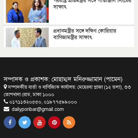
পররাষ্ট্র প্রতিমন্ত্রীর সঙ্গে গীতাঞ্জলি সিংয়ের
সাক্ষাৎ
প্রধানমন্ত্রীর সঙ্গে দক্ষিণ কোরিয়ার
বাণিজ্যমন্ত্রীর সাক্ষাৎ
‘গুলশানের চামেলি’ আনুষ্ঠানিক যাত্রা শুরু
সম্পাদক ও প্রকাশক: মোহাম্মদ মনিরুজ্জামান (পামেন)
সম্পাদকীয় বার্তা ও বাণিজ্যিক কার্যালয়: মেহেরবা প্লাজা (১২ তলা), ৩৩
দেশের প্রতিটি ইপিজেডে বৃক্ষরোপণ করা
তোপখানা রোড, ঢাকা ১০০০
হবে
০১৭১১৩২০৫৫০, ০১৯৭৭৫৯৯০০০
dailyporibar@gmail.com
আগুনঝরা জুলাই: রক্তে লেখা এক
বিপ্লবের দিনলিপি