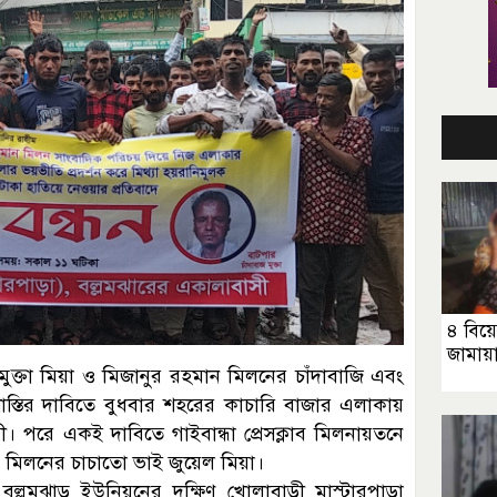
৪ বিয়ে
জামায়া
মুক্তা মিয়া ও মিজানুর রহমান মিলনের চাঁদাবাজি এবং
াস্তির দাবিতে বুধবার শহরের কাচারি বাজার এলাকায়
। পরে একই দাবিতে গাইবান্ধা প্রেসক্লাব মিলনায়তনে
ান মিলনের চাচাতো ভাই জুয়েল মিয়া।
বল্লমঝাড় ইউনিয়নের দক্ষিণ খোলাবাড়ী মাস্টারপাড়া