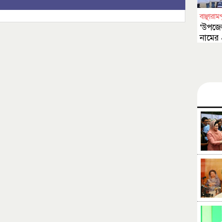
বাঞ্ছারাম
‘উপজেলা
নামের 