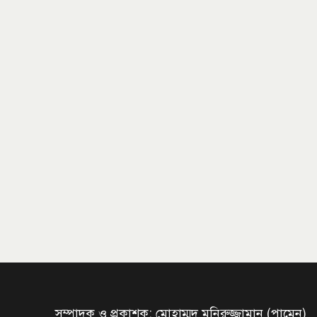
সম্পাদক ও প্রকাশক: মোহাম্মদ মনিরুজ্জামান (পামেন)