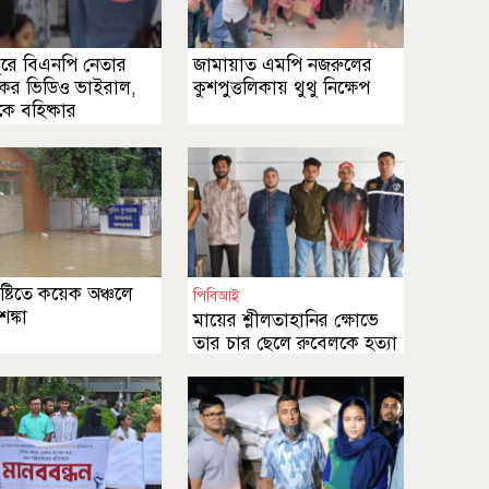
ুরে বিএনপি নেতার
জামায়াত এমপি নজরুলের
িকর ভিডিও ভাইরাল,
কুশপুত্তলিকায় থুথু নিক্ষেপ
ে বহিষ্কার
ৃষ্টিতে কয়েক অঞ্চলে
পিবিআই
শঙ্কা
মায়ের শ্লীলতাহানির ক্ষোভে
তার চার ছেলে রুবেলকে হত্যা
করেছে