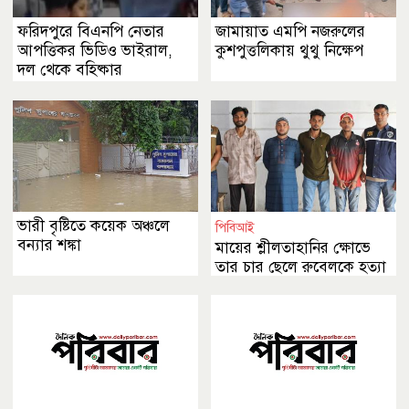
ফরিদপুরে বিএনপি নেতার
জামায়াত এমপি নজরুলের
আপত্তিকর ভিডিও ভাইরাল,
কুশপুত্তলিকায় থুথু নিক্ষেপ
দল থেকে বহিষ্কার
ভারী বৃষ্টিতে কয়েক অঞ্চলে
পিবিআই
বন্যার শঙ্কা
মায়ের শ্লীলতাহানির ক্ষোভে
তার চার ছেলে রুবেলকে হত্যা
করেছে