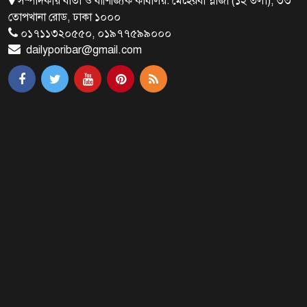
সম্পাদকীয় বার্তা ও বাণিজ্যিক কার্যালয়: মেহেরবা প্লাজা (১২ তলা), ৩৩
জাতীয়তাবাদ, জুলাই ও ভবিষ্যতের
তোপখানা রোড, ঢাকা ১০০০
বাংলাদেশ
০১৭১১৩২০৫৫০, ০১৯৭৭৫৯৯০০০
dailyporibar@gmail.com
ব্রাক্ষণবাড়িয়ায় বইপড়া কর্মসূচীর
শুভসূচনা
মালয়েশিয়ায় মারামারি করে তিন
বাংলাদেশি নিহত
৪ বিয়ের পর অন্য নারীর ঘরে জামায়াত
সমর্থক!
প্রধানমন্ত্রীর সঙ্গে সাক্ষাৎ সৌদি আরবের
উপ পররাষ্ট্রমন্ত্রীর