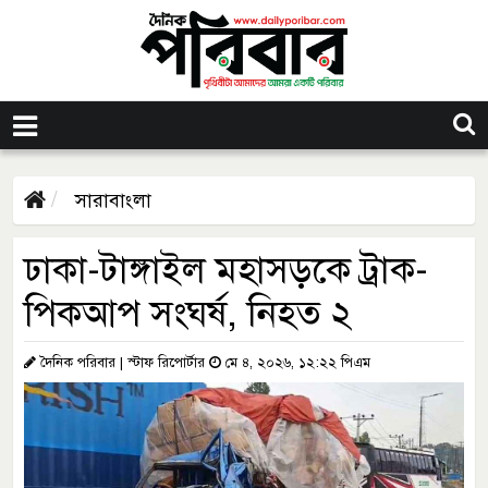
সারাবাংলা
ঢাকা-টাঙ্গাইল মহাসড়কে ট্রাক-
পিকআপ সংঘর্ষ, নিহত ২
দৈনিক পরিবার | স্টাফ রিপোর্টার
মে ৪, ২০২৬, ১২:২২ পিএম