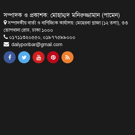
বৃক্ষরোপণ
সম্পাদক ও প্রকাশক: মোহাম্মদ মনিরুজ্জামান (পামেন)
সম্পাদকীয় বার্তা ও বাণিজ্যিক কার্যালয়: মেহেরবা প্লাজা (১২ তলা), ৩৩
মির্জা ফখরুলই হচ্ছেন বঙ্গভবনের নতুন
তোপখানা রোড, ঢাকা ১০০০
বাসিন্দা!
০১৭১১৩২০৫৫০, ০১৯৭৭৫৯৯০০০
dailyporibar@gmail.com
সেপ্টেম্বরে যুক্তরাষ্ট্র যাচ্ছেন প্রধানমন্ত্রী
তারেক রহমান
প্রধানমন্ত্রীর সঙ্গে খুদে শিল্পী অনুশ্রীর
সাক্ষাৎ
খালপাড় রক্ষায় বিন্না ঘাসের ব্যবহার
নিয়ে সেমিনার অনুষ্ঠিত