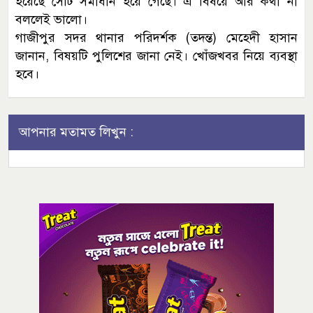
হয়েছে সেটি সমাধান হয়ে গেছে। এ বিষয়ে আর কথা না
বললেই ভালো।
গাজীপুর সদর থানার পরিদর্শক (তদন্ত) মেহেদী হাসান
জানান, বিষয়টি পুলিশের জানা নেই। খোঁজখবর নিয়ে ব্যবস্থা
হবে।
আপনার মতামত লিখুন :