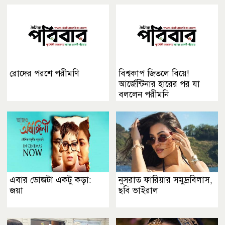
রোদের পরশে পরীমণি
বিশ্বকাপ জিতলে বিয়ে!
আর্জেন্টিনার হারের পর যা
বললেন পরীমনি
এবার ডোজটা একটু কড়া:
নুসরাত ফারিয়ার সমুদ্রবিলাস,
জয়া
ছবি ভাইরাল