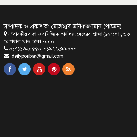
জাতীয়তাবাদ, জুলাই ও ভবিষ্যতের
বাংলাদেশ
সম্পাদক ও প্রকাশক: মোহাম্মদ মনিরুজ্জামান (পামেন)
সম্পাদকীয় বার্তা ও বাণিজ্যিক কার্যালয়: মেহেরবা প্লাজা (১২ তলা), ৩৩
ব্রাক্ষণবাড়িয়ায় বইপড়া কর্মসূচীর
তোপখানা রোড, ঢাকা ১০০০
শুভসূচনা
০১৭১১৩২০৫৫০, ০১৯৭৭৫৯৯০০০
dailyporibar@gmail.com
মালয়েশিয়ায় মারামারি করে তিন
বাংলাদেশি নিহত
৪ বিয়ের পর অন্য নারীর ঘরে জামায়াত
সমর্থক!
প্রধানমন্ত্রীর সঙ্গে সাক্ষাৎ সৌদি আরবের