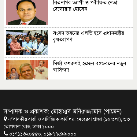
বিএনপির ত্যাগী ও পরীক্ষিত নেতা
দেলোয়ার হোসেন
সংসদ ভবনের এলডি হলে প্রধানমন্ত্রীর
বৃক্ষরোপণ
মির্জা ফখরুলই হচ্ছেন বঙ্গভবনের নতুন
বাসিন্দা!
সেপ্টেম্বরে যুক্তরাষ্ট্র যাচ্ছেন প্রধানমন্ত্রী
তারেক রহমান
সম্পাদক ও প্রকাশক: মোহাম্মদ মনিরুজ্জামান (পামেন)
সম্পাদকীয় বার্তা ও বাণিজ্যিক কার্যালয়: মেহেরবা প্লাজা (১২ তলা), ৩৩
প্রধানমন্ত্রীর সঙ্গে খুদে শিল্পী অনুশ্রীর
তোপখানা রোড, ঢাকা ১০০০
সাক্ষাৎ
০১৭১১৩২০৫৫০, ০১৯৭৭৫৯৯০০০