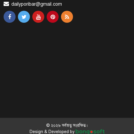
dailyporibar@gmail.com
খালপাড় রক্ষায় বিন্না ঘাসের ব্যবহার
নিয়ে সেমিনার অনুষ্ঠিত
রাষ্ট্রপতি নির্বাচন ২০ আগস্ট
রাষ্ট্রপতি নির্বাচনের ভোটার তালিকা
ইসিতে পাঠিয়েছে সংসদ
জাতীয়তাবাদ, জুলাই ও ভবিষ্যতের
বাংলাদেশ
© ২০২৬ সর্বস্বত্ব সংরক্ষিত।
Design & Developed by