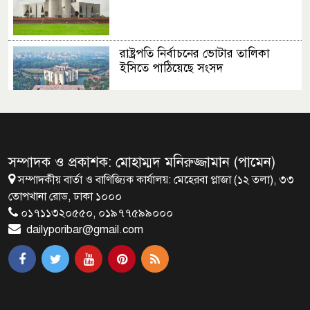
রাষ্ট্রপতি নির্বাচনের ভোটার তালিকা
ইসিতে পাঠিয়েছে সংসদ
জাতীয়তাবাদ, জুলাই ও ভবিষ্যতের
বাংলাদেশ
সম্পাদক ও প্রকাশক: মোহাম্মদ মনিরুজ্জামান (পামেন)
সম্পাদকীয় বার্তা ও বাণিজ্যিক কার্যালয়: মেহেরবা প্লাজা (১২ তলা), ৩৩
ব্রাক্ষণবাড়িয়ায় বইপড়া কর্মসূচীর
তোপখানা রোড, ঢাকা ১০০০
শুভসূচনা
০১৭১১৩২০৫৫০, ০১৯৭৭৫৯৯০০০
dailyporibar@gmail.com
মালয়েশিয়ায় মারামারি করে তিন
বাংলাদেশি নিহত