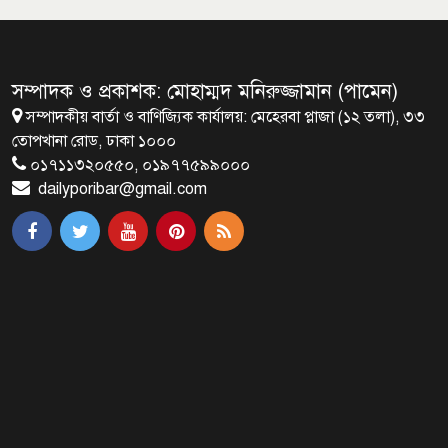
মালয়েশিয়ায় মারামারি করে তিন
বাংলাদেশি নিহত
সম্পাদক ও প্রকাশক: মোহাম্মদ মনিরুজ্জামান (পামেন)
সম্পাদকীয় বার্তা ও বাণিজ্যিক কার্যালয়: মেহেরবা প্লাজা (১২ তলা), ৩৩
৪ বিয়ের পর অন্য নারীর ঘরে জামায়াত
তোপখানা রোড, ঢাকা ১০০০
সমর্থক!
০১৭১১৩২০৫৫০, ০১৯৭৭৫৯৯০০০
dailyporibar@gmail.com
প্রধানমন্ত্রীর সঙ্গে সাক্ষাৎ সৌদি আরবের
উপ পররাষ্ট্রমন্ত্রীর
পররাষ্ট্র প্রতিমন্ত্রীর সঙ্গে গীতাঞ্জলি সিংয়ের
সাক্ষাৎ
প্রধানমন্ত্রীর সঙ্গে দক্ষিণ কোরিয়ার