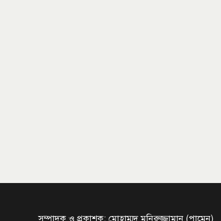
সম্পাদক ও প্রকাশক: মোহাম্মদ মনিরুজ্জামান (পামেন)