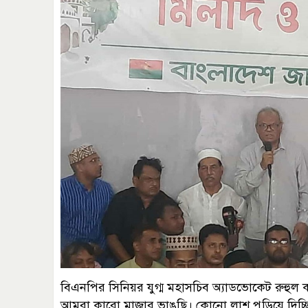
বিএনপির সিনিয়র যুগ্ম মহাসচিব অ্যাডভোকেট রুহুল 
আমরা কারো মাজার ভাঙছি। কোনো লাশ পুড়িয়ে দিচ্ছি