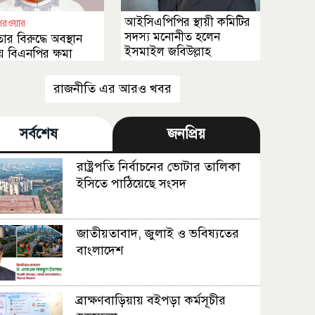
আইসিএপিপির স্থায়ী কমিটির
পরওয়ার
সদস্য মনোনীত হলেন
তার বিরুদ্ধে অবস্থান
ইসমাইল জবিউল্লাহ
 বিএনপির ক্ষমা
 উচিত
রাজনীতি এর আরও খবর
সর্বশেষ
জনপ্রিয়
রাষ্ট্রপতি নির্বাচনের ভোটার তালিকা
ইসিতে পাঠিয়েছে সংসদ
জাতীয়তাবাদ, জুলাই ও ভবিষ্যতের
বাংলাদেশ
ব্রাক্ষণবাড়িয়ায় বইপড়া কর্মসূচীর