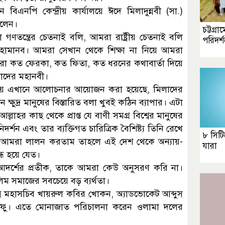
বিএনপি কেন্দ্রীয় কার্যালয়ে ঈদে মিলাদুন্নবী (সা.)
বলেন।
চট্টগ্র
তন্ত্রের চেতনাই বলি, আমরা রাষ্ট্রীয় চেতনাই বলি
পরিদর্
মহামানব। আমরা সেখান থেকে শিক্ষা না নিয়ে আমরা
মরা কত ফেরকা, কত ফিতা, কত ধরনের কথাবার্তা দিয়ে
াদের মহানবী।
িয়ে এখানে আলোচনার আয়োজন করা হয়েছে, মিলাদের
ুদ্র মানুষের বিস্তারিত বলা খুবই কঠিন ব্যাপার। এটা
্লাহর কাছ থেকে প্রাপ্ত যে বাণী সমগ্র বিশ্বের মানুষের
্শন এবং তার ব্যক্তিগত চারিত্রিক বৈশিষ্ট্য তিনি রেখে
৮ সিটি
 আমরা লালন করতাম তাহলে এই দেশ থেকে অন্যায়-
যারা
ন্ধ হয়ে যেত।
দর্শের প্রতীক, তাকে আমরা কেউ অনুসরণ করি না।
 সমাজের সবচেয়ে বড় ব্যর্থতা।
ম মহাসচিব খায়রুল কবির খোকন, অ্যাডভোকেট আব্দুস
 শফু। এতে মোনাজাত পরিচালনা করেন ওলামা দলের