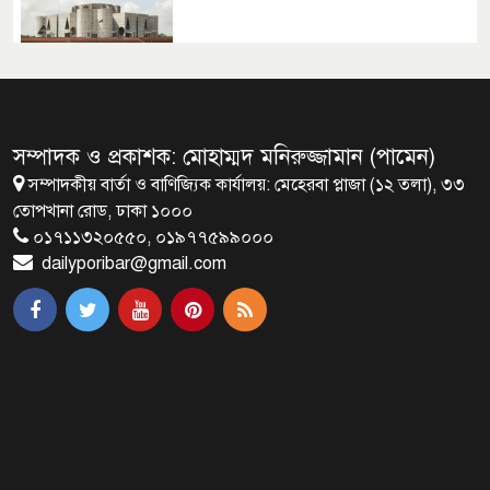
রাষ্ট্রপতি নির্বাচনের ভোটার তালিকা
ইসিতে পাঠিয়েছে সংসদ
সম্পাদক ও প্রকাশক: মোহাম্মদ মনিরুজ্জামান (পামেন)
সম্পাদকীয় বার্তা ও বাণিজ্যিক কার্যালয়: মেহেরবা প্লাজা (১২ তলা), ৩৩
জাতীয়তাবাদ, জুলাই ও ভবিষ্যতের
তোপখানা রোড, ঢাকা ১০০০
বাংলাদেশ
০১৭১১৩২০৫৫০, ০১৯৭৭৫৯৯০০০
dailyporibar@gmail.com
ব্রাক্ষণবাড়িয়ায় বইপড়া কর্মসূচীর
শুভসূচনা
মালয়েশিয়ায় মারামারি করে তিন
বাংলাদেশি নিহত