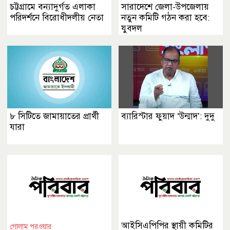
চট্টগ্রামে বন্যাদুর্গত এলাকা
সারাদেশে জেলা-উপজেলায়
পরিদর্শনে বিরোধীদলীয় নেতা
নতুন কমিটি গঠন করা হবে:
যুবদল
৮ সিটিতে জামায়াতের প্রার্থী
ব্যারিস্টার ফুয়াদ ‘উন্মাদ’: দুদু
যারা
আইসিএপিপির স্থায়ী কমিটির
গোলাম পরওয়ার