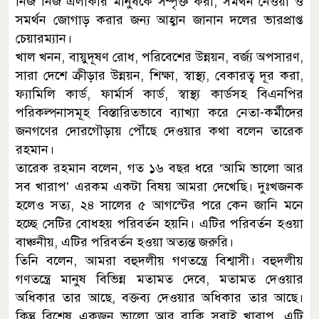
নিজ নিজ এলাকার মানুষকে সম্পৃক্ত করা, সমর্থন নেওয়া ও
সমর্থন জোগাড় করার জন্য আহ্বান জানান দলের ভারপ্রাপ্ত
চেয়ারম্যান।
খাল খনন, বায়ুদূষণ রোধ, পরিবেশের উন্নয়ন, বর্জ্য অপসারণ,
সারা দেশে ক্রীড়ার উন্নয়ন, শিক্ষা, স্বাস্থ্য, বেকারত্ব দূর করা,
ফ্যামিলি কার্ড, ফার্মার্স কার্ড, স্বাস্থ্য কার্ডসহ বিএনপির
পরিকল্পনাসমূহ বিস্তারিতভাবে ব্যাখ্যা করে নেতা-কর্মীদের
জনগণের দোরগৌড়ায় পৌঁছে দেওয়ার কথা বলেন তারেক
রহমান।
তারেক রহমান বলেন, গত ১৬ বছর ধরে ‘আমি ভালো আর
সব খারাপ’ এরকম একটা বিষয় আমরা দেখেছি। দুঃখজনক
হলেও সত্য, ২৪ সালের ৫ আগস্টের পরে কেন জানি মনে
হচ্ছে সেটির বোধহয় পরিবর্তন হয়নি। এটির পরিবর্তন হওয়া
বাঞ্চনীয়, এটির পরিবর্তন হওয়া অত্যন্ত জরুরি।
তিনি বলেন, আমরা বহুদলীয় গণতন্ত্রে বিশ্বাসী। বহুদলীয়
গণতন্ত্রে মানুষ বিভিন্ন মতামত দেবে, মতামত দেওয়ার
অধিকার তার আছে, বক্তব্য দেওয়ার অধিকার তার আছে।
কিন্তু বিশেষ একজন ভালো আর বাকি সবাই খারাপ, এটি