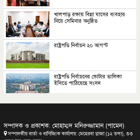
খালপাড় রক্ষায় বিন্না ঘাসের ব্যবহার
নিয়ে সেমিনার অনুষ্ঠিত
রাষ্ট্রপতি নির্বাচন ২০ আগস্ট
রাষ্ট্রপতি নির্বাচনের ভোটার তালিকা
ইসিতে পাঠিয়েছে সংসদ
জাতীয়তাবাদ, জুলাই ও ভবিষ্যতের
বাংলাদেশ
সম্পাদক ও প্রকাশক: মোহাম্মদ মনিরুজ্জামান (পামেন)
সম্পাদকীয় বার্তা ও বাণিজ্যিক কার্যালয়: মেহেরবা প্লাজা (১২ তলা), ৩৩
ব্রাক্ষণবাড়িয়ায় বইপড়া কর্মসূচীর