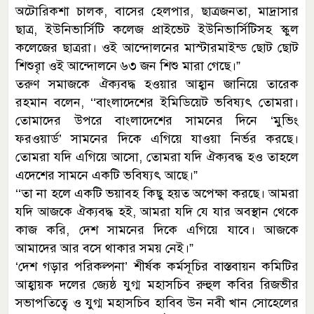
অটোরিকশা চালক, বাসের হেলপার, ছাত্রজনতা, মাদ্রাসার
ছাত্র, ইউনিভার্সিটি কলেজ প্রাইভেট ইউনিভার্সিটিসহ স্কুল
কলেজের ছাত্ররা। ওই আন্দোলনের মাস্টারমাইন্ড ছোট ছোট
শিশুরাৃ ওই আন্দোলনে ৬৩ জন শিশু মারা গেছে।”
তরুণ সমাজকে ঐক্যবদ্ধ হওয়ার আহ্বান জানিয়ে তারেক
রহমান বলেন, ‘‘বাংলাদেশের ইমিডিয়েট ভবিষ্যৎ তোমরা।
তোমাদের উপরে বাংলাদেশের সামনের দিনে ‘মুভিং
ফরওয়ার্ড’ সামনের দিকে এগিয়ে যাওয়া নির্ভর করছে।
তোমরা যদি এগিয়ে আসো, তোমরা যদি ঐক্যবদ্ধ হও তাহলে
এদেশের সামনে একটি ভবিষ্যৎ আছে।”
‘‘তা না হলে একটি ভয়াবহ কিছু হয়ত অপেক্ষা করছে। আমরা
যদি আজকে ঐক্যবদ্ধ হই, আমরা যদি যে যার অবস্থান থেকে
কাজ করি, দেশ সামনের দিকে এগিয়ে যাবে। আজকে
আমাদের আর বসে থাকার সময় নেই।”
‘দেশ গড়ার পরিকল্পনা’ শীর্ষক কর্মসূচির বাস্তবায়ন কমিটির
আহ্বায়ক দলের জ্যেষ্ঠ যুগ্ম মহাসচিব রুহুল কবির রিজভীর
সভাপতিত্বে ও যুগ্ম মহাসচিব হাবিব উন নবী খান সোহেলের