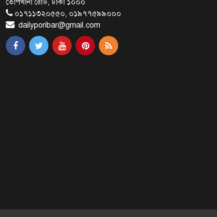
তোপখানা রোড, ঢাকা ১০০০
শুভসূচনা
০১৭১১৩২০৫৫০, ০১৯৭৭৫৯৯০০০
dailyporibar@gmail.com
মালয়েশিয়ায় মারামারি করে তিন
বাংলাদেশি নিহত
৪ বিয়ের পর অন্য নারীর ঘরে জামায়াত
সমর্থক!
প্রধানমন্ত্রীর সঙ্গে সাক্ষাৎ সৌদি আরবের
উপ পররাষ্ট্রমন্ত্রীর
পররাষ্ট্র প্রতিমন্ত্রীর সঙ্গে গীতাঞ্জলি সিংয়ের
সাক্ষাৎ