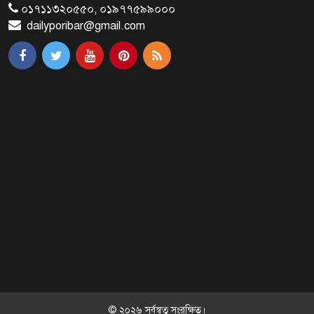
শুভসূচনা
০১৭১১৩২০৫৫০, ০১৯৭৭৫৯৯০০০
dailyporibar@gmail.com
মালয়েশিয়ায় মারামারি করে তিন
বাংলাদেশি নিহত
৪ বিয়ের পর অন্য নারীর ঘরে জামায়াত
সমর্থক!
প্রধানমন্ত্রীর সঙ্গে সাক্ষাৎ সৌদি আরবের
উপ পররাষ্ট্রমন্ত্রীর
পররাষ্ট্র প্রতিমন্ত্রীর সঙ্গে গীতাঞ্জলি সিংয়ের
সাক্ষাৎ
© ২০২৬ সর্বস্বত্ব সংরক্ষিত।