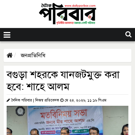
জনপ্রতিনিধি
বগুড়া শহরকে যানজটমুক্ত করা
হবে: শাহে আলম
দৈনিক পরিবার | নিজস্ব প্রতিবেদক
মে ২৪, ২০২৬, ১১:১৬ পিএম