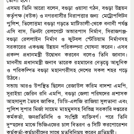
তোলা হবে।
এসময় তিনি আরো বলেন, বগুড়া ওয়াসা গঠন, বগুড়া উন্নয়ন
কর্তৃপক্ষ (বউক) ও নগরবাসীর নিরাপত্তার জন্য মেট্রোপলিটন
পুলিশ, তিলোত্তমা বগুড়া গড়তে মাটিডালী-থেকে বনানী পর্যন্ত
এসি বাস, তিনটা রেলগেটে অভারপাস নির্মাণ, সিরাজগঞ্জ-
বগুড়া রেললাইন নির্মাণ ও ফুটবল স্টেডিয়াম নির্মাণসহ
সরকারের একগুচ্ছ উন্নয়ন পরিকল্পনা ঘোষনা করেন। এসব
প্রকল্প প্রধানমন্ত্রী উদ্বোধন করবেন বলেও তিনি জানান।
মাননীয় প্রধানমন্ত্রী জনাব তারেক রহমানের নেতৃত্বে আধুনিক
ও পরিকল্পিত বগুড়া মহানগরীসহ দেশের সকল শহর গড়ে
উঠবে।
সভায় আরও উপস্থিত ছিলেন রেজাউল করিম বাদশা এমপি,
সুরাইয়া জেরিন রনি এমপি, বগুড়া জেলা পরিষদের প্রশাসক
আহসানুল তৈয়ব জাকির, ডিডি-এলজি রাজিয়া সুলতানা এবং
পুলিশ সুপার মির্জা সায়েম মাহমুদসহ বিভিন্ন সরকারি দপ্তরের
কর্মকর্তা, জনপ্রতিনিধি ও সংশ্লিষ্ট ব্যক্তিবর্গ। পরে তিনি
দুস্হদের মাঝে ভিজিএফের চাল বিতরণ ও সিটি করপোরেশন
কর্মকর্তা-কর্মচারীদের সাথে মতবিনিময় করেন প্রতিমন্ত্রী।