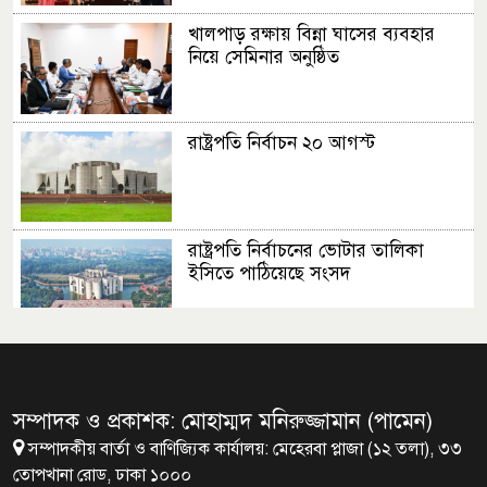
খালপাড় রক্ষায় বিন্না ঘাসের ব্যবহার
নিয়ে সেমিনার অনুষ্ঠিত
রাষ্ট্রপতি নির্বাচন ২০ আগস্ট
রাষ্ট্রপতি নির্বাচনের ভোটার তালিকা
ইসিতে পাঠিয়েছে সংসদ
জাতীয়তাবাদ, জুলাই ও ভবিষ্যতের
বাংলাদেশ
সম্পাদক ও প্রকাশক: মোহাম্মদ মনিরুজ্জামান (পামেন)
সম্পাদকীয় বার্তা ও বাণিজ্যিক কার্যালয়: মেহেরবা প্লাজা (১২ তলা), ৩৩
ব্রাক্ষণবাড়িয়ায় বইপড়া কর্মসূচীর
তোপখানা রোড, ঢাকা ১০০০