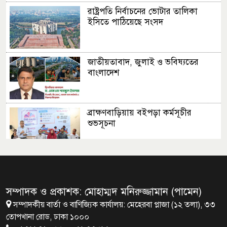
রাষ্ট্রপতি নির্বাচনের ভোটার তালিকা
ইসিতে পাঠিয়েছে সংসদ
জাতীয়তাবাদ, জুলাই ও ভবিষ্যতের
বাংলাদেশ
ব্রাক্ষণবাড়িয়ায় বইপড়া কর্মসূচীর
শুভসূচনা
মালয়েশিয়ায় মারামারি করে তিন
বাংলাদেশি নিহত
সম্পাদক ও প্রকাশক: মোহাম্মদ মনিরুজ্জামান (পামেন)
সম্পাদকীয় বার্তা ও বাণিজ্যিক কার্যালয়: মেহেরবা প্লাজা (১২ তলা), ৩৩
৪ বিয়ের পর অন্য নারীর ঘরে জামায়াত
তোপখানা রোড, ঢাকা ১০০০
সমর্থক!