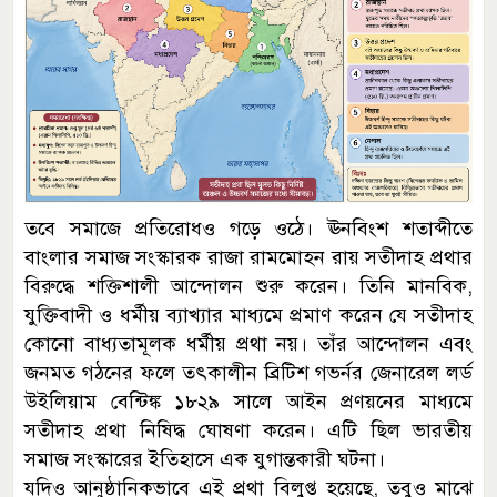
তবে সমাজে প্রতিরোধও গড়ে ওঠে। ঊনবিংশ শতাব্দীতে
বাংলার সমাজ সংস্কারক রাজা রামমোহন রায় সতীদাহ প্রথার
বিরুদ্ধে শক্তিশালী আন্দোলন শুরু করেন। তিনি মানবিক,
যুক্তিবাদী ও ধর্মীয় ব্যাখ্যার মাধ্যমে প্রমাণ করেন যে সতীদাহ
কোনো বাধ্যতামূলক ধর্মীয় প্রথা নয়। তাঁর আন্দোলন এবং
জনমত গঠনের ফলে তৎকালীন ব্রিটিশ গভর্নর জেনারেল লর্ড
উইলিয়াম বেন্টিঙ্ক ১৮২৯ সালে আইন প্রণয়নের মাধ্যমে
সতীদাহ প্রথা নিষিদ্ধ ঘোষণা করেন। এটি ছিল ভারতীয়
সমাজ সংস্কারের ইতিহাসে এক যুগান্তকারী ঘটনা।
যদিও আনুষ্ঠানিকভাবে এই প্রথা বিলুপ্ত হয়েছে, তবুও মাঝে