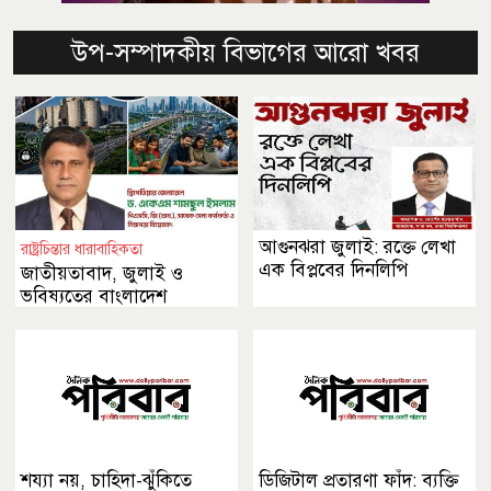
উপ-সম্পাদকীয় বিভাগের আরো খবর
আগুনঝরা জুলাই: রক্তে লেখা
রাষ্ট্রচিন্তার ধারাবাহিকতা
এক বিপ্লবের দিনলিপি
জাতীয়তাবাদ, জুলাই ও
ভবিষ্যতের বাংলাদেশ
শয্যা নয়, চাহিদা-ঝুঁকিতে
ডিজিটাল প্রতারণা ফাঁদ: ব্যক্তি