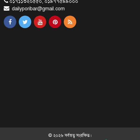
০১৭১১৩২০৫৫০, ০১৯৭৭৫৯৯০০০
dailyporibar@gmail.com
প্রধানমন্ত্রীর সঙ্গে সাক্ষাৎ সৌদি আরবের
উপ পররাষ্ট্রমন্ত্রীর
পররাষ্ট্র প্রতিমন্ত্রীর সঙ্গে গীতাঞ্জলি সিংয়ের
সাক্ষাৎ
প্রধানমন্ত্রীর সঙ্গে দক্ষিণ কোরিয়ার
বাণিজ্যমন্ত্রীর সাক্ষাৎ
‘গুলশানের চামেলি’ আনুষ্ঠানিক যাত্রা শুরু
© ২০২৬ সর্বস্বত্ব সংরক্ষিত।