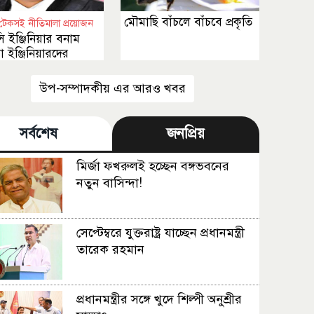
মৌমাছি বাঁচলে বাঁচবে প্রকৃতি
টেকসই নীতিমালা প্রয়োজন
 ইঞ্জিনিয়ার বনাম
মা ইঞ্জিনিয়ারদের
ত বৈষম্য
উপ-সম্পাদকীয় এর আরও খবর
সর্বশেষ
জনপ্রিয়
মির্জা ফখরুলই হচ্ছেন বঙ্গভবনের
নতুন বাসিন্দা!
সেপ্টেম্বরে যুক্তরাষ্ট্র যাচ্ছেন প্রধানমন্ত্রী
তারেক রহমান
প্রধানমন্ত্রীর সঙ্গে খুদে শিল্পী অনুশ্রীর