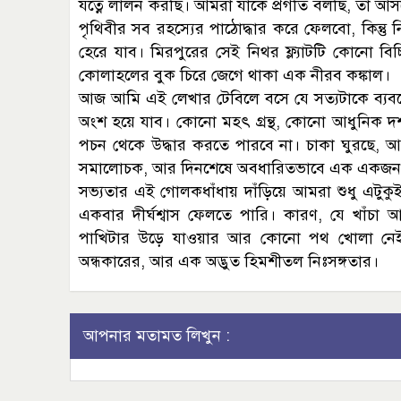
যত্নে লালন করছি। আমরা যাকে প্রগতি বলছি, তা আ
পৃথিবীর সব রহস্যের পাঠোদ্ধার করে ফেলবো, কিন্ত
হেরে যাব। মিরপুরের সেই নিথর ফ্ল্যাটটি কোনো বি
কোলাহলের বুক চিরে জেগে থাকা এক নীরব কঙ্কাল।
আজ আমি এই লেখার টেবিলে বসে যে সত্যটাকে ব্য
অংশ হয়ে যাব। কোনো মহৎ গ্রন্থ, কোনো আধুনিক দর
পচন থেকে উদ্ধার করতে পারবে না। চাকা ঘুরছে, 
সমালোচক, আর দিনশেষে অবধারিতভাবে এক একজন পর
সভ্যতার এই গোলকধাঁধায় দাঁড়িয়ে আমরা শুধু এটুক
একবার দীর্ঘশ্বাস ফেলতে পারি। কারণ, যে খাঁচা 
পাখিটার উড়ে যাওয়ার আর কোনো পথ খোলা নেই। 
অন্ধকারের, আর এক অদ্ভুত হিমশীতল নিঃসঙ্গতার।
আপনার মতামত লিখুন :