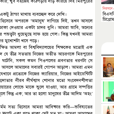
 করি; খুব সহজেই কাঠগড়ায় দাঁড় করিয়ে দিই মিরপুরের
নিরসনে 
বিএসসি
কটু ঠান্ডা মাথায় ব্যবচ্ছেদ করে দেখি।
ডিপ্লো
হিসেবে অপরকে ‘অমানুষ’ দাগিয়ে দিই, তখন আসলে
পেশাগ
 ঢাকা দেওয়ার একটা চাদর বুনি। আমরা ভাবি, অন্যের
শুত্বটা ধুয়েমুছে সাফ হয়ে গেল। কিন্তু যখনই আমরা
ের মুখোশটা খসে পড়ে।
িত আমলা বা বিশ্ববিদ্যালয়ের শিক্ষকের মতোই এক
মদ যে তীব্র সততায় নিজের অতীত আচরণকে মিরপুরের
ে ঘটেনি, সকল কমন পিওপলের প্রবণতার ধরণটা সে
, তা আসলে আমাদের সবারই গোপন আড়াল। আমরা এমন
েখানে প্রত্যেকে নিজের ক্যারিয়ার, নিজের আইডেন্টিটি
ন্মদাতার নীরব দীর্ঘশ্বাস শোনার মতো সংবেদনশীলতা
য়ারের লোভে মাকে ভুলে যাওয়া, আর গ্রামে সম্পত্তির
লে কিন্তু এক; আর তা হলো মানুষের তীব্র আদিম ‘অহং’
র্মম সত্য হিসেবে আমরা আবিষ্কার করি—ভবিষ্যতের
ফ্ল্যাটে একা পড়ে থাকা সেই মৃত মা। আমরা আমাদের