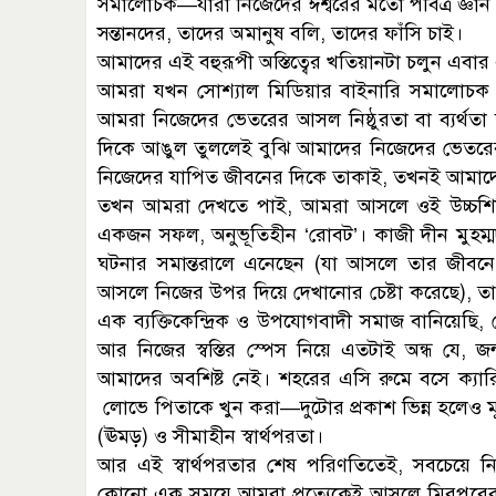
সমালোচক—যারা নিজেদের ঈশ্বরের মতো পবিত্র জ্ঞান
সন্তানদের, তাদের অমানুষ বলি, তাদের ফাঁসি চাই।
আমাদের এই বহুরূপী অস্তিত্বের খতিয়ানটা চলুন এবার এ
আমরা যখন সোশ্যাল মিডিয়ার বাইনারি সমালোচক 
আমরা নিজেদের ভেতরের আসল নিষ্ঠুরতা বা ব্যর্থতা
দিকে আঙুল তুললেই বুঝি আমাদের নিজেদের ভেতরের প
নিজেদের যাপিত জীবনের দিকে তাকাই, তখনই আমাদ
তখন আমরা দেখতে পাই, আমরা আসলে ওই উচ্চশিক্ষ
একজন সফল, অনুভূতিহীন ‘রোবট’। কাজী দীন মুহম্
ঘটনার সমান্তরালে এনেছেন (যা আসলে তার জীবন
আসলে নিজের উপর দিয়ে দেখানোর চেষ্টা করেছে)
এক ব্যক্তিকেন্দ্রিক ও উপযোগবাদী সমাজ বানিয়েছি, য
আর নিজের স্বস্তির স্পেস নিয়ে এতটাই অন্ধ যে, জ
আমাদের অবশিষ্ট নেই। শহরের এসি রুমে বসে ক্যারি
লোভে পিতাকে খুন করা—দুটোর প্রকাশ ভিন্ন হলেও মূ
(ঊমড়) ও সীমাহীন স্বার্থপরতা।
আর এই স্বার্থপরতার শেষ পরিণতিতেই, সবচেয়ে নি
কোনো এক সময়ে আমরা প্রত্যেকেই আসলে মিরপুরের 