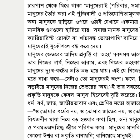
চারপাশ থেকে ঘিরে থাকা ‘মানুষেরা’ই (পরিবার, সমাজ,
মানুষের তৈরি করা এই পুঁজিবাদী ও প্রতিযোগিতামূলক স
অন্য মানুষকে ছাড়িয়ে ওপরে ওঠাই যেখানে একমাত্র ল
মানবিক গুণগুলো হারিয়ে যায়। সমাজ নামক মানুষের 
ক্যারিয়ারিস্ট ‘রোবট’ বা ‘খাঁচাবদ্ধ তোতাপাখি’ বানি
মানুষেরাই সুকৌশলে বন্ধ করে দেয়।
মানুষের ভেতরের আদিম প্রবৃত্তি বা ‘অহং’ সবসময় তা
তার নিজের স্বার্থ, নিজের আরাম, এবং নিজের অহংক
মানুষের দুঃখ-কষ্টের প্রতি অন্ধ হয়ে যায়। এই যে নিজে
হতে বাধ্য করে—সেটাও তো মানুষেরই অংশ। ফলে, নি
লড়াইয়ে মানুষের নিজের ভেতরের ‘অহং’-ই তার সবচেয়
প্রকৃতি মানুষকে কেবল ‘মানুষ’ হিসেবেই সৃষ্টি করেছে। ক
ধর্ম, বর্ণ, জাত, জাতীয়তাবাদ এবং শ্রেণির মতো হাজা
—”ও তোমার ধর্মের নয়, ও তোমার জাতের নয়, ও তোম
বিশ্বজনীন মায়া নিয়ে বড় হওয়ার কথা ছিল, অন্য মানু
ও পরমতঅসহিষ্ণু জীবে পরিণত করে। মানুষের মানবিক
কোনো ঈশ্বর বা প্রকৃতি বানায়নি; বানিয়েছে মানুষই।