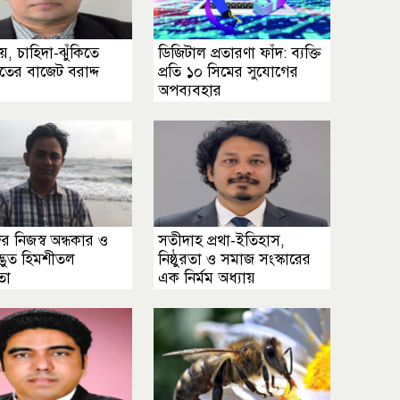
নয়, চাহিদা-ঝুঁকিতে
ডিজিটাল প্রতারণা ফাঁদ: ব্যক্তি
্যখাতের বাজেট বরাদ্দ
প্রতি ১০ সিমের সুযোগের
অপব্যবহার
 নিজস্ব অন্ধকার ও
সতীদাহ প্রথা-ইতিহাস,
্ভুত হিমশীতল
নিষ্ঠুরতা ও সমাজ সংস্কারের
তা
এক নির্মম অধ্যায়