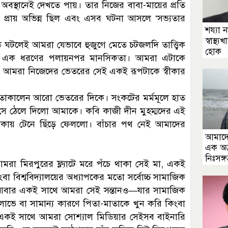
বস্থানেই দেখতে পায়। তার নিজের বাবা-মায়ের প্রতি
্রায় অভিন্ন ছিল এবং এসব ঘটনা আসলে ‘সভ্যতার
শয্যা 
স্বাস্থ
 ঘটলেই আমরা যেভাবে হুজুগে মেতে চটজলদি তাত্ত্বিক
হোক
আসলে এক ধরণের পলায়নপর মানসিকতা। আমরা এটাকে
রণ আমরা নিজেদের ভেতরের সেই একই রূপটাকে স্বীকার
ি তাকালেন আরো ভেতরের দিকে। সংকটের মর্মমূলে হাত
সে ঠেলে দিলো আমাকে। কবি কাজী দীন মুহম্মদের এই
টকায় টেনে ছিঁড়ে ফেললো। বাঁচার পথ নেই আমাদের
আমাদের
এক অদ
নিঃসঙ্গ
রা মিরপুরের ফ্ল্যাটে মরে পঁচে থাকা সেই মা, একই
বা বিশ্ববিদ্যালয়ের অধ্যাপকের মতো সর্বোচ্চ সামাজিক
তান। আবার একই সাথে আমরা সেই সন্তানও—যার সামাজিক
্তির লোভে বা সামান্য কারণে পিতা-মাতাকে খুন করি কিংবা
, একই সাথে আমরা সোশ্যাল মিডিয়ার সেইসব বাইনারি