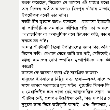
মন্তব্য করেছেন, নিজেকে সে আসলে ওই মায়ের মতো অ
তার নিজের অতীত আচরণও মিরপুর ঘটনার মতোই প
উপঢৌকন’ বলেই তার দাবি।
কাজী দীন মুহম্মদ আরও বলেছেন—যেকোনো ট্র্যাজেডি
বা প্রাতিষ্ঠানিক সমাধানে ঝাঁপিয়ে পড়ি, তা 
‘অস্বাভাবিক’ বা ‘অমানুষিক’ বলে চিৎকার করি, কা
করতে ভয় পাই।
আমার স্ট্যাটাসটি ছিলো উপরিতলের বয়ান কিন্তু কব
দিলেন কবি। যেখানে যেতে আমি ভয় পাই, সেদিকেই 
মন্তব্য আমাদের যৌথ ভণ্ডামির মুখোশটাকে এক ঝ
কারোই।
আসলে কে আমরা? কারা এই সামগ্রিক আমরা?
মানুষের ইতিহাসের নিষ্ঠুর সত্য হলো—একই সাথে আম
সাথে আমরা সরকারের যুগ্ম সচিব, বুয়েটের শিক্ষক কিং
ও মেধাভিত্তিক স্তরে থাকা সেই আত্মকেন্দ্রিক সন্
স্ট্যাটাস নেই, প্রথাগত উচ্চশিক্ষা নেই, কিন্তু সম্পত
দুমুঠো ভাত দিতে অস্বীকৃতি জানাই। এবং দিনশেষে