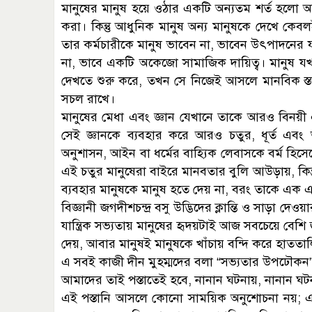
মানুষের মানুষ হয়ে ওঠার একটি অন্যতম শর্ত হলো অন্য
করা। কিন্তু আধুনিক মানুষ অন্য মানুষকে দেখে কেব
তার কর্মচারীকে মানুষ ভাবেন না, ভাবেন উৎপাদনের যন্ত্
না, ভাবে একটি অকেজো সামাজিক দায়িত্ব। মানুষ যখন অন
দেখতে শুরু করে, তখন সে নিজেই আসলে মানবিক স্তর 
সচল রাখে।
মানুষের মেধা এবং জ্ঞান যেখানে তাকে আরও বিনয়
সেই জ্ঞানকে ব্যবহার করে আরও চতুর, ধূর্ত এবং আত
অনুশাসন, আইন বা ধর্মের বাহ্যিক লেবাসকে বর্ম হি
এই চতুর মানুষেরা বাইরে মানবতার বুলি আউড়ায়, কিন
ব্যবহার মানুষকে মানুষ হতে দেয় না, বরং তাকে এ
বিজ্ঞানী জগদীশচন্দ্র বসু উদ্ভিদের ক্লান্তি ও সাড়া দে
যান্ত্রিক সভ্যতায় মানুষের হৃদয়টাই আজ সবচেয়ে বেশি
দেয়, আবার মানুষই মানুষকে খাঁচায় বন্দি করে হাততা
এ সবই কাজী দীন মুহম্মদের বলা “সভ্যতার উপঢৌকন
আমাদের তাই পস্তাতেই হবে, নানান ঘটনায়, নানান ঘটন
এই পস্তানি আসলে কোনো সাময়িক অনুশোচনা নয়; 