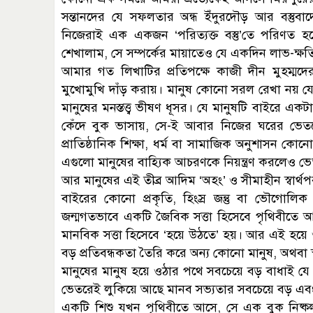
সন্তানদের যে সফলতার অন্ধ ইঁদুরদৌড় আর বস্তু
নিজেরাই এক একজন ‘পরিত্যক্ত বস্তু’তে পরিণত 
শেখালাম, সে সম্পর্কের মায়াতেও যে একদিন লাভ-ক্ষ
আমার গত লিখাটির প্রতিপক্ষে কাজী দীন মুহম্মদে
মুখোমুখি দাঁড় করায়। মানুষ কোনো সরল রেখা নয় যে
মানুষের মনস্তত্ত্ব ভীষণ ধূসর। যে মানুষটি বাইরে এক
কেঁদে বুক ভাসায়, সে-ই আবার নিজের ঘরের ভেতর
প্রাতিষ্ঠানিক শিক্ষা, ধর্ম বা সামাজিক অনুশাসন 
এগুলো মানুষের বাহ্যিক আচরণকে নিয়ন্ত্রণ করলেও 
আর মানুষের এই তীব্র আদিম ‘অহং’ ও সীমাহীন স্বার্থপর
বাইরের কোনো প্রকৃতি, হিংস্র জন্তু বা ভৌগোলিক 
জন্মগতভাবে একটি জৈবিক সত্তা হিসেবে পৃথিবীতে আ
মানবিক সত্তা হিসেবে ‘হয়ে উঠতে’ হয়। আর এই হয়ে ওঠ
বড় প্রতিবন্ধকতা তৈরি করে অন্য কোনো মানুষ, অথবা 
মানুষের মানুষ হয়ে ওঠার পথে সবচেয়ে বড় বাধাই য
ভেতরেই লুকিয়ে আছে মানব সভ্যতার সবচেয়ে বড় এবং নির
একটি শিশু যখন পৃথিবীতে আসে, সে এক বুক নিষ্ক