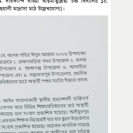
. দরিকান্দি বাড্ডা আছমাতুন্নেছা উচ্চ বিদ্যালয় ১০.
ানী মাদ্রাসা মাঠ উল্লেখযোগ্য)।