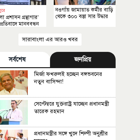
নওগাঁয় জামায়াত কর্মীর বাড়ি
পুরে
থেকে ৩০০ বস্তা সার উদ্ধার
 প্রশাসন গ্রন্থাগার’
প্রতিবাদে মানববন্ধন
সারাবাংলা এর আরও খবর
সর্বশেষ
জনপ্রিয়
মির্জা ফখরুলই হচ্ছেন বঙ্গভবনের
নতুন বাসিন্দা!
সেপ্টেম্বরে যুক্তরাষ্ট্র যাচ্ছেন প্রধানমন্ত্রী
তারেক রহমান
প্রধানমন্ত্রীর সঙ্গে খুদে শিল্পী অনুশ্রীর