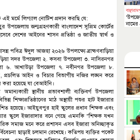
বাঞ্ছারাম
‘উপজেলা
এই মর্মে লিগ্যাল নোটিশ প্রদান করছি যে:
নামের 
মপুর উপজেলায় জন্মগ্রহণকারী বাংলাদেশ সুপ্রিম কোর্টের
 দেশের আইনের শাসন প্রতিষ্ঠা ও জাতীয় স্বার্থ ও
, আসন্ন পবিত্র ঈদুল আজহা ২০২৬ উপলক্ষ্যে ব্রাহ্মণবাড়িয়া
হ্মণবাড়িয়া সদর উপজেলা ২. কসবা উপজেলা ৩. নাসিরনগর
লা ৬. আখাউড়া উপজেলা ৭. নবীনগর উপজেলা ৮.
, প্রচলিত আইন ও বিচার বিভাগীয় নজির লঙ্ঘন করে
্রদান করা হয়েছে যা বেআইনি।
মান্যকারী স্থানীয় প্রভাবশালী ব্যক্তিবর্গ উপজেলা
্ন শিক্ষাপ্রতিষ্ঠানের মাঠ অস্থায়ী পশুর হাট ইজারার
শিত হয়েছে। আইয়ুবপুর হাই স্কুলের প্রধান শিক্ষক এবং
যার স্কুলে ইজারাদার বনে গেছে এমনকি “শিক্ষক যখন
গরিক সমাজ মনে করে প্রশাসন এসব ইজারা অনিচ্ছাকৃত
র্বিবেচনা ছাড়াই চলমান রেখেছে। কতিপয় ব্যক্তির পকেট