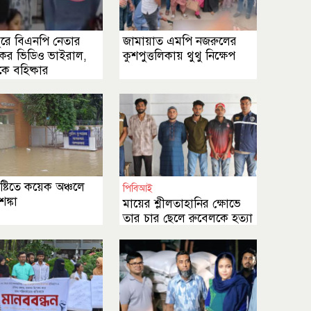
ুরে বিএনপি নেতার
জামায়াত এমপি নজরুলের
িকর ভিডিও ভাইরাল,
কুশপুত্তলিকায় থুথু নিক্ষেপ
ে বহিষ্কার
ৃষ্টিতে কয়েক অঞ্চলে
পিবিআই
শঙ্কা
মায়ের শ্লীলতাহানির ক্ষোভে
তার চার ছেলে রুবেলকে হত্যা
করেছে