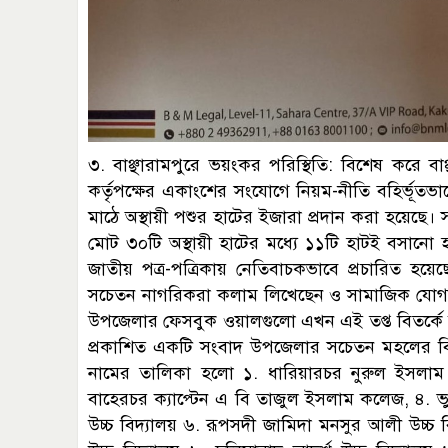
৩. বাঞ্ছারামপুরে ভয়ংকর পরিস্থিতি: বিশেষ করে বাঞ্ছ
কর্তৃপক্ষের একাংশের সংযোগে নিয়ম-নীতি বহির্ভূতভাব
মাঠে অস্থায়ী পশুর হাটের ইজারা প্রদান করা হয়েছে।
মোট ৩০টি অস্থায়ী হাটের মধ্যে ১১টি হাটই বসানো হয়ে
জাতীয় পত্র-পত্রিকায় নেতিবাচকভাবে প্রচারিত হয়ে
সচেতন নাগরিকরা কলাম লিখেছেন ও সামাজিক যোগাযোগ
উপজেলার ফেসবুক ওয়ালগুলো এখন এই তপ্ত বিতর্কে উত
প্রকাশিত একটি সংবাদ উপজেলার সচেতন মহলের বিবে
নামের তালিকা হলো ১. ধারিয়ারচর নুরুল ইসল
বাহেরচর ক্যাপ্টেন এ বি তাজুল ইসলাম কলেজ, ৪. ভু
উচ্চ বিদ্যালয় ৬. রূপসদী জামিদা মনসুর আলী উচ্চ 