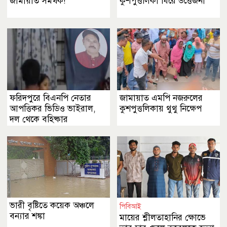
জামায়াত সমর্থক!
কুশপুত্তলিকা ঘিরে উত্তেজনা
ফরিদপুরে বিএনপি নেতার
জামায়াত এমপি নজরুলের
আপত্তিকর ভিডিও ভাইরাল,
কুশপুত্তলিকায় থুথু নিক্ষেপ
দল থেকে বহিষ্কার
ভারী বৃষ্টিতে কয়েক অঞ্চলে
পিবিআই
বন্যার শঙ্কা
মায়ের শ্লীলতাহানির ক্ষোভে