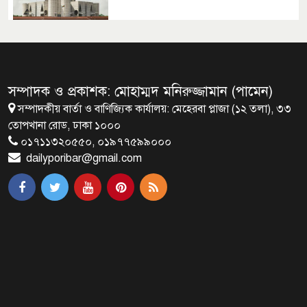
রাষ্ট্রপতি নির্বাচনের ভোটার তালিকা
ইসিতে পাঠিয়েছে সংসদ
সম্পাদক ও প্রকাশক: মোহাম্মদ মনিরুজ্জামান (পামেন)
সম্পাদকীয় বার্তা ও বাণিজ্যিক কার্যালয়: মেহেরবা প্লাজা (১২ তলা), ৩৩
জাতীয়তাবাদ, জুলাই ও ভবিষ্যতের
তোপখানা রোড, ঢাকা ১০০০
বাংলাদেশ
০১৭১১৩২০৫৫০, ০১৯৭৭৫৯৯০০০
dailyporibar@gmail.com
ব্রাক্ষণবাড়িয়ায় বইপড়া কর্মসূচীর
শুভসূচনা
মালয়েশিয়ায় মারামারি করে তিন
বাংলাদেশি নিহত