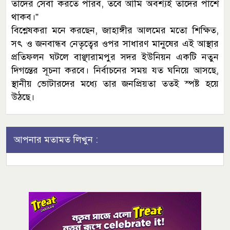
তাদের সেবা করতে পারব, তবে আমি অবশ্যই তাদের পাশে
থাকব।”
বিশ্লেষকরা মনে করছেন, জাহাঙ্গীর আলমের মতো শিক্ষিত,
সৎ ও জনবান্ধব নেতৃত্বের ওপর সাধারণ মানুষের এই আস্থার
প্রতিফলন ঘটলে বাঞ্ছারামপুর সদর ইউনিয়ন একটি নতুন
দিগন্তের সূচনা করবে। নির্বাচনের সময় যত ঘনিয়ে আসছে,
স্থানীয় ভোটারদের মধ্যে তার জনপ্রিয়তা ততই স্পষ্ট হয়ে
উঠছে।
আপনার মতামত লিখুন :