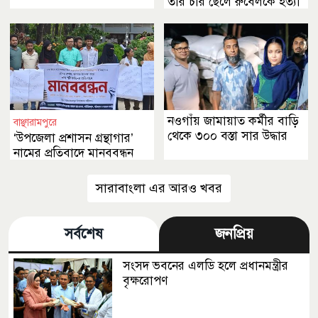
তার চার ছেলে রুবেলকে হত্যা
করেছে
নওগাঁয় জামায়াত কর্মীর বাড়ি
বাঞ্ছারামপুরে
থেকে ৩০০ বস্তা সার উদ্ধার
‘উপজেলা প্রশাসন গ্রন্থাগার’
নামের প্রতিবাদে মানববন্ধন
সারাবাংলা এর আরও খবর
সর্বশেষ
জনপ্রিয়
সংসদ ভবনের এলডি হলে প্রধানমন্ত্রীর
বৃক্ষরোপণ