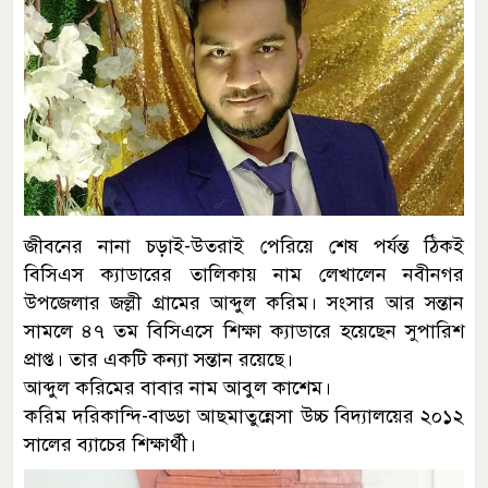
জীবনের নানা চড়াই-উতরাই পেরিয়ে শেষ পর্যন্ত ঠিকই
বিসিএস ক্যাডারের তালিকায় নাম লেখালেন নবীনগর
উপজেলার জল্লী গ্রামের আব্দুল করিম। সংসার আর সন্তান
সামলে ৪৭ তম বিসিএসে শিক্ষা ক্যাডারে হয়েছেন সুপারিশ
প্রাপ্ত। তার একটি কন্যা সন্তান রয়েছে।
আব্দুল করিমের বাবার নাম আবুল কাশেম।
করিম দরিকান্দি-বাড্ডা আছমাতুন্নেসা উচ্চ বিদ্যালয়ের ২০১২
সালের ব্যাচের শিক্ষার্থী।