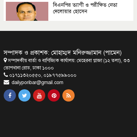
বিএনপির ত্যাগী ও পরীক্ষিত নেতা
দেলোয়ার হোসেন
সংসদ ভবনের এলডি হলে প্রধানমন্ত্রীর
বৃক্ষরোপণ
সম্পাদক ও প্রকাশক: মোহাম্মদ মনিরুজ্জামান (পামেন)
সম্পাদকীয় বার্তা ও বাণিজ্যিক কার্যালয়: মেহেরবা প্লাজা (১২ তলা), ৩৩
মির্জা ফখরুলই হচ্ছেন বঙ্গভবনের নতুন
তোপখানা রোড, ঢাকা ১০০০
বাসিন্দা!
০১৭১১৩২০৫৫০, ০১৯৭৭৫৯৯০০০
dailyporibar@gmail.com
সেপ্টেম্বরে যুক্তরাষ্ট্র যাচ্ছেন প্রধানমন্ত্রী
তারেক রহমান
প্রধানমন্ত্রীর সঙ্গে খুদে শিল্পী অনুশ্রীর
সাক্ষাৎ