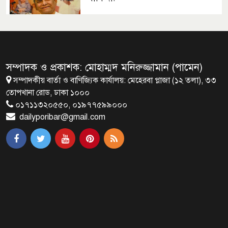
সেপ্টেম্বরে যুক্তরাষ্ট্র যাচ্ছেন প্রধানমন্ত্রী
তারেক রহমান
সম্পাদক ও প্রকাশক: মোহাম্মদ মনিরুজ্জামান (পামেন)
সম্পাদকীয় বার্তা ও বাণিজ্যিক কার্যালয়: মেহেরবা প্লাজা (১২ তলা), ৩৩
প্রধানমন্ত্রীর সঙ্গে খুদে শিল্পী অনুশ্রীর
তোপখানা রোড, ঢাকা ১০০০
সাক্ষাৎ
০১৭১১৩২০৫৫০, ০১৯৭৭৫৯৯০০০
dailyporibar@gmail.com
খালপাড় রক্ষায় বিন্না ঘাসের ব্যবহার
নিয়ে সেমিনার অনুষ্ঠিত
রাষ্ট্রপতি নির্বাচন ২০ আগস্ট