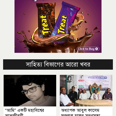
সাহিত্য বিভাগের আরো খবর
“আমি” একটি মহাবিশ্বের
অধ্যাপক আবুল কাসেম
আত্মজীবনী
ফজলুল হকের স্মরণসভা