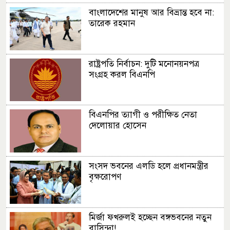
বাংলাদেশের মানুষ আর বিভ্রান্ত হবে না:
তারেক রহমান
রাষ্ট্রপতি নির্বাচন: দুটি মনোনয়নপত্র
সংগ্রহ করল বিএনপি
বিএনপির ত্যাগী ও পরীক্ষিত নেতা
দেলোয়ার হোসেন
সংসদ ভবনের এলডি হলে প্রধানমন্ত্রীর
বৃক্ষরোপণ
মির্জা ফখরুলই হচ্ছেন বঙ্গভবনের নতুন
বাসিন্দা!