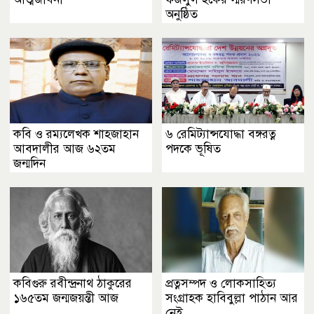
অনুষ্ঠিত
কবি ও রম্যলেখক শাহজাহান
৬ রেমিট্যান্সযোদ্ধা বঙ্গরত্ন
আবদালীর আজ ৬২তম
পদকে ভূষিত
জন্মদিন
কবিগুরু রবীন্দ্রনাথ ঠাকুরের
প্রত্নসম্পদ ও লোকসাহিত্য
১৬৫তম জন্মজয়ন্তী আজ
সংগ্রাহক হাবিবুল্লা পাঠান আর
নেই