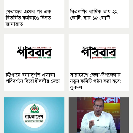
নেতাদের একের পর এক
বিএনপির বার্ষিক আয় ২২
বিতর্কিত কর্মকাণ্ডে বিব্রত
কোটি, ব্যয় ১৫ কোটি
জামায়াত
চট্টগ্রামে বন্যাদুর্গত এলাকা
সারাদেশে জেলা-উপজেলায়
পরিদর্শনে বিরোধীদলীয় নেতা
নতুন কমিটি গঠন করা হবে:
যুবদল