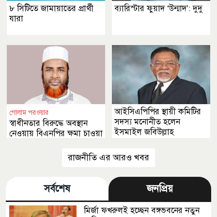
৮ সিটিতে জামায়াতের প্রার্থী
ব্যারিস্টার ফুয়াদ ‘উন্মাদ’: দুদু
যারা
আইসিএপিপির স্থায়ী কমিটির
গোলাম পরওয়ার
সদস্য মনোনীত হলেন
স্বাধীনতার বিরুদ্ধে অবস্থান
ইসমাইল জবিউল্লাহ
নেওয়ায় বিএনপির ক্ষমা চাওয়া
উচিত
রাজনীতি এর আরও খবর
সর্বশেষ
জনপ্রিয়
মির্জা ফখরুলই হচ্ছেন বঙ্গভবনের নতুন