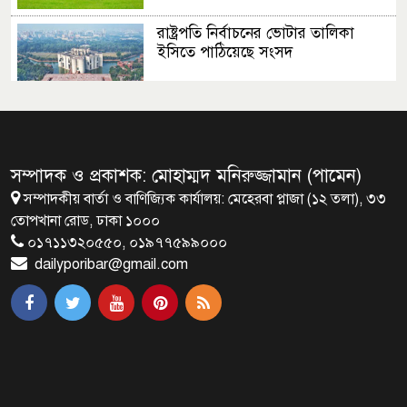
রাষ্ট্রপতি নির্বাচনের ভোটার তালিকা
ইসিতে পাঠিয়েছে সংসদ
জাতীয়তাবাদ, জুলাই ও ভবিষ্যতের
বাংলাদেশ
সম্পাদক ও প্রকাশক: মোহাম্মদ মনিরুজ্জামান (পামেন)
সম্পাদকীয় বার্তা ও বাণিজ্যিক কার্যালয়: মেহেরবা প্লাজা (১২ তলা), ৩৩
ব্রাক্ষণবাড়িয়ায় বইপড়া কর্মসূচীর
তোপখানা রোড, ঢাকা ১০০০
শুভসূচনা
০১৭১১৩২০৫৫০, ০১৯৭৭৫৯৯০০০
dailyporibar@gmail.com
মালয়েশিয়ায় মারামারি করে তিন
বাংলাদেশি নিহত
৪ বিয়ের পর অন্য নারীর ঘরে জামায়াত