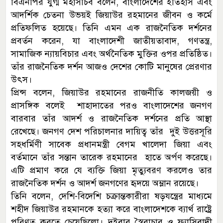
বিএনপির যুগ্ম মহাসচিব বলেন, বাংলাদেশের ইতিহাস এবং
আদর্শিক চেতনা উভয়ই জিয়াউর রহমানের জীবন ও কর্মে
প্রতিফলিত হয়েছে। তিনি এমন এক রাজনৈতিক দর্শনের
প্রবর্তন করেন, যা বাংলাদেশী জাতীয়তাবাদ, গণতন্ত্র,
সামাজিক ন্যায়বিচার এবং অর্থনৈতিক মুক্তির ওপর প্রতিষ্ঠিত।
তাঁর রাজনৈতিক দর্শন আজও দেশের কোটি মানুষের প্রেরণার
উৎস।
প্রিন্স বলেন, জিয়াউর রহমানের রাজনীতি কালজয়ী ও
প্রাসঙ্গিক বলেই শাহাদাতের পরও বাংলাদেশের জনগণ
বারবার তাঁর আদর্শ ও রাজনৈতিক দর্শনের প্রতি আস্থা
রেখেছে। জনগণ দেশ পরিচালনার দায়িত্ব তাঁর দুই উত্তরসূরি
সহধর্মিণী সাবেক প্রধানমন্ত্রী বেগম খালেদা জিয়া এবং
বর্তমানে তাঁর সন্তান তারেক রহমানের হাতে অর্পণ করেছে।
এটি প্রমাণ করে যে ব্যক্তি জিয়া মৃত্যুবরণ করলেও তার
রাজনৈতিক দর্শন ও আদর্শ জনগণের হৃদয়ে অম্লান রয়েছে।
তিনি বলেন, দেশি-বিদেশি চক্রান্তকারীরা ষড়যন্ত্রের মাধ্যমে
শহীদ জিয়াউর রহমানকে হত্যা করে বাংলাদেশকে ব্যার্থ রাষ্ট্রে
পরিণত করতে চেয়েছিলো। দুইবার স্বৈরাচার ও ফ্যাসিবাদী