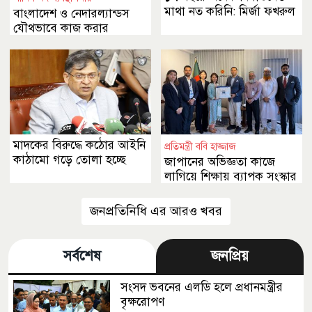
মাথা নত করিনি: মির্জা ফখরুল
বাংলাদেশ ও নেদারল্যান্ডস
যৌথভাবে কাজ করার
অঙ্গীকার
মাদকের বিরুদ্ধে কঠোর আইনি
প্রতিমন্ত্রী ববি হাজ্জাজ
কাঠামো গড়ে তোলা হচ্ছে
জাপানের অভিজ্ঞতা কাজে
লাগিয়ে শিক্ষায় ব্যাপক সংস্কার
আনা হবে
জনপ্রতিনিধি এর আরও খবর
সর্বশেষ
জনপ্রিয়
সংসদ ভবনের এলডি হলে প্রধানমন্ত্রীর
বৃক্ষরোপণ