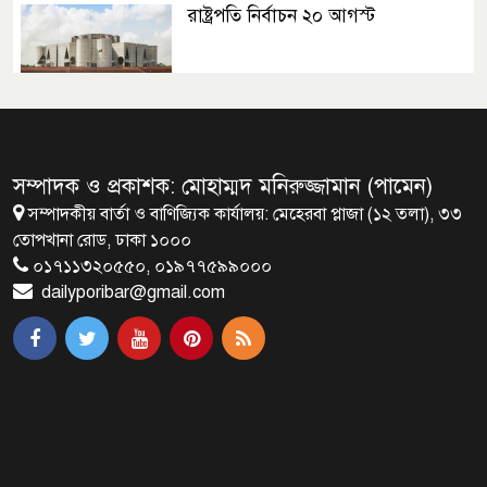
রাষ্ট্রপতি নির্বাচন ২০ আগস্ট
রাষ্ট্রপতি নির্বাচনের ভোটার তালিকা
ইসিতে পাঠিয়েছে সংসদ
সম্পাদক ও প্রকাশক: মোহাম্মদ মনিরুজ্জামান (পামেন)
সম্পাদকীয় বার্তা ও বাণিজ্যিক কার্যালয়: মেহেরবা প্লাজা (১২ তলা), ৩৩
জাতীয়তাবাদ, জুলাই ও ভবিষ্যতের
তোপখানা রোড, ঢাকা ১০০০
বাংলাদেশ
০১৭১১৩২০৫৫০, ০১৯৭৭৫৯৯০০০
dailyporibar@gmail.com
ব্রাক্ষণবাড়িয়ায় বইপড়া কর্মসূচীর
শুভসূচনা
মালয়েশিয়ায় মারামারি করে তিন
বাংলাদেশি নিহত