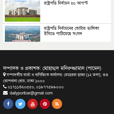
রাষ্ট্রপতি নির্বাচন ২০ আগস্ট
রাষ্ট্রপতি নির্বাচনের ভোটার তালিকা
ইসিতে পাঠিয়েছে সংসদ
জাতীয়তাবাদ, জুলাই ও ভবিষ্যতের
বাংলাদেশ
সম্পাদক ও প্রকাশক: মোহাম্মদ মনিরুজ্জামান (পামেন)
সম্পাদকীয় বার্তা ও বাণিজ্যিক কার্যালয়: মেহেরবা প্লাজা (১২ তলা), ৩৩
ব্রাক্ষণবাড়িয়ায় বইপড়া কর্মসূচীর
তোপখানা রোড, ঢাকা ১০০০
শুভসূচনা
০১৭১১৩২০৫৫০, ০১৯৭৭৫৯৯০০০
dailyporibar@gmail.com
মালয়েশিয়ায় মারামারি করে তিন
বাংলাদেশি নিহত