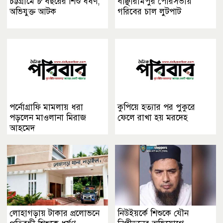
চট্টগ্রামে ৮ বছরের শিশু ধর্ষণ,
বাঞ্ছারামপুর পৌরসভায়
অভিযুক্ত আটক
গরিবের চাল লুটপাট
পর্নোগ্রাফি মামলায় ধরা
কুপিয়ে হত্যার পর পুকুরে
পড়লেন মাওলানা মিরাজ
ফেলে রাখা হয় মরদেহ
আহমেদ
লোহাগড়ায় টাকার প্রলোভনে
নিউইয়র্কে শিশুকে যৌন