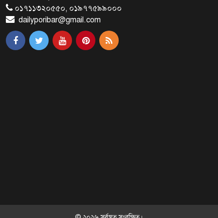
সমর্থক!
০১৭১১৩২০৫৫০, ০১৯৭৭৫৯৯০০০
dailyporibar@gmail.com
প্রধানমন্ত্রীর সঙ্গে সাক্ষাৎ সৌদি আরবের
উপ পররাষ্ট্রমন্ত্রীর
পররাষ্ট্র প্রতিমন্ত্রীর সঙ্গে গীতাঞ্জলি সিংয়ের
সাক্ষাৎ
প্রধানমন্ত্রীর সঙ্গে দক্ষিণ কোরিয়ার
বাণিজ্যমন্ত্রীর সাক্ষাৎ
‘গুলশানের চামেলি’ আনুষ্ঠানিক যাত্রা শুরু
© ২০২৬ সর্বস্বত্ব সংরক্ষিত।