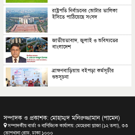
রাষ্ট্রপতি নির্বাচনের ভোটার তালিকা
ইসিতে পাঠিয়েছে সংসদ
জাতীয়তাবাদ, জুলাই ও ভবিষ্যতের
বাংলাদেশ
ব্রাক্ষণবাড়িয়ায় বইপড়া কর্মসূচীর
শুভসূচনা
মালয়েশিয়ায় মারামারি করে তিন
বাংলাদেশি নিহত
সম্পাদক ও প্রকাশক: মোহাম্মদ মনিরুজ্জামান (পামেন)
সম্পাদকীয় বার্তা ও বাণিজ্যিক কার্যালয়: মেহেরবা প্লাজা (১২ তলা), ৩৩
৪ বিয়ের পর অন্য নারীর ঘরে জামায়াত
তোপখানা রোড, ঢাকা ১০০০