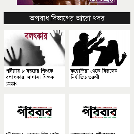
অপরাধ বিভাগের আরো খবর
পটিয়ায় ৮ বছরের শিশুকে
কম্বোডিয়া থেকে ফিরলেন
বলাৎকার, মাদ্রাসা শিক্ষক
নির্যাতিত তরুণী
গ্রেপ্তার