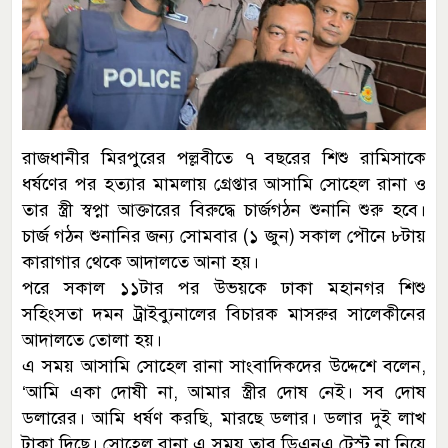
রাজধানীর মিরপুরের পল্লবীতে ৭ বছরের শিশু রামিসাকে
ধর্ষণের পর হত্যার মামলায় গ্রেপ্তার আসামি সোহেল রানা ও
তার স্ত্রী স্বপ্না আক্তারের বিরুদ্ধে চার্জগঠন শুনানি শুরু হবে।
চার্জ গঠন শুনানির জন্য সোমবার (১ জুন) সকাল পৌনে ৮টায়
কারাগার থেকে আদালতে আনা হয়।
পরে সকাল ১১টার পর উভয়কে ঢাকা মহানগর শিশু
সহিংসতা দমন ট্রাইব্যুনালের বিচারক মাসরুর সালেকীনের
আদালতে তোলা হয়।
এ সময় আসামি সোহেল রানা সাংবাদিকদের উদ্দেশে বলেন,
‘আমি একা দোষী না, আমার স্ত্রীর দোষ নেই। সব দোষ
ডলারের। আমি ধর্ষণ করছি, মারছে ডলার। ডলার দুই লাখ
টাকা দিছে। সোহেল রানা এ সময় তার ডিএনএ টেস্ট না নিয়ে