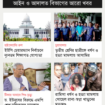
আইন ও আদালত বিভাগের আরো খবর
হাইকোর্টের রুল
চুয়াডাঙ্গায়
ইউপি চেয়ারম্যান নির্বাচনে
তৃতীয় শ্রেণির ছাত্রীকে ধর্ষণ ও
ন্যূনতম শিক্ষাগত যোগ্যতা
হত্যা মামলায় আসামির
স্নাতক কেন নয়
মৃত্যুদণ্ড
রামিসা ধর্ষণ ও হত্যা মামলায়
টিকার অভাবে শিশু মৃত্যু
সোহেল রানা-স্বপ্না খাতুনের
ড. ইউনূসের বিরুদ্ধে এমপি
মৃত্যুদণ্ড