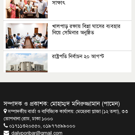
সাক্ষাৎ
খালপাড় রক্ষায় বিন্না ঘাসের ব্যবহার
নিয়ে সেমিনার অনুষ্ঠিত
রাষ্ট্রপতি নির্বাচন ২০ আগস্ট
রাষ্ট্রপতি নির্বাচনের ভোটার তালিকা
ইসিতে পাঠিয়েছে সংসদ
সম্পাদক ও প্রকাশক: মোহাম্মদ মনিরুজ্জামান (পামেন)
সম্পাদকীয় বার্তা ও বাণিজ্যিক কার্যালয়: মেহেরবা প্লাজা (১২ তলা), ৩৩
জাতীয়তাবাদ, জুলাই ও ভবিষ্যতের
তোপখানা রোড, ঢাকা ১০০০
বাংলাদেশ
০১৭১১৩২০৫৫০, ০১৯৭৭৫৯৯০০০
dailyporibar@gmail.com