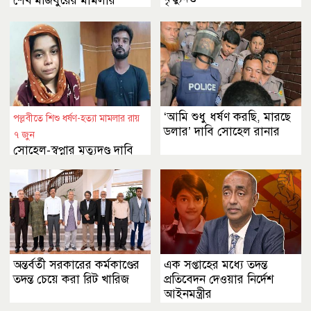
শেখ মজিবুরের মামলার
আবেদন
‘আমি শুধু ধর্ষণ করছি, মারছে
পল্লবীতে শিশু ধর্ষণ-হত্যা মামলার রায়
ডলার’ দাবি সোহেল রানার
৭ জুন
সোহেল-স্বপ্নার মৃত্যুদণ্ড দাবি
রাষ্ট্রপক্ষের
অন্তর্বর্তী সরকারের কর্মকাণ্ডের
এক সপ্তাহের মধ্যে তদন্ত
তদন্ত চেয়ে করা রিট খারিজ
প্রতিবেদন দেওয়ার নির্দেশ
আইনমন্ত্রীর