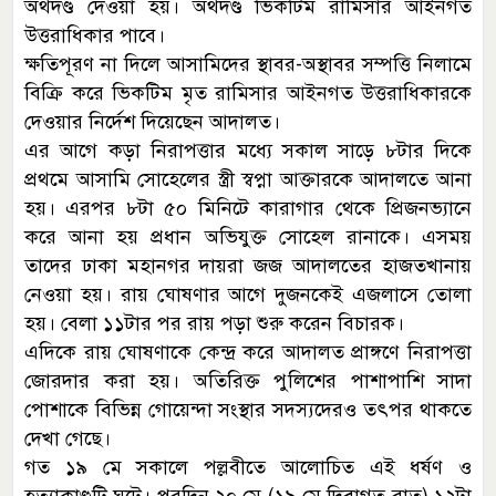
অর্থদণ্ড দেওয়া হয়। অর্থদণ্ড ভিকটিম রামিসার আইনগত
উত্তরাধিকার পাবে।
ক্ষতিপূরণ না দিলে আসামিদের স্থাবর-অস্থাবর সম্পত্তি নিলামে
বিক্রি করে ভিকটিম মৃত রামিসার আইনগত উত্তরাধিকারকে
দেওয়ার নির্দেশ দিয়েছেন আদালত।
এর আগে কড়া নিরাপত্তার মধ্যে সকাল সাড়ে ৮টার দিকে
প্রথমে আসামি সোহেলের স্ত্রী স্বপ্না আক্তারকে আদালতে আনা
হয়। এরপর ৮টা ৫০ মিনিটে কারাগার থেকে প্রিজনভ্যানে
করে আনা হয় প্রধান অভিযুক্ত সোহেল রানাকে। এসময়
তাদের ঢাকা মহানগর দায়রা জজ আদালতের হাজতখানায়
নেওয়া হয়। রায় ঘোষণার আগে দুজনকেই এজলাসে তোলা
হয়। বেলা ১১টার পর রায় পড়া শুরু করেন বিচারক।
এদিকে রায় ঘোষণাকে কেন্দ্র করে আদালত প্রাঙ্গণে নিরাপত্তা
জোরদার করা হয়। অতিরিক্ত পুলিশের পাশাপাশি সাদা
পোশাকে বিভিন্ন গোয়েন্দা সংস্থার সদস্যদেরও তৎপর থাকতে
দেখা গেছে।
গত ১৯ মে সকালে পল্লবীতে আলোচিত এই ধর্ষণ ও
হত্যাকাণ্ডটি ঘটে। পরদিন ২০ মে (১৯ মে দিবাগত রাত) ১২টা