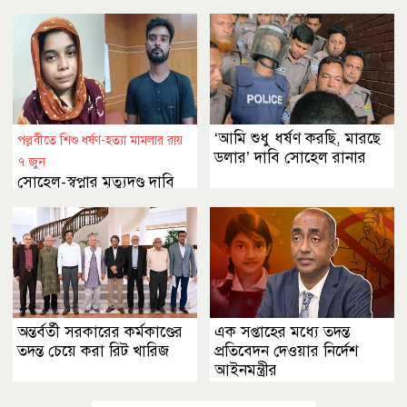
আবেদন
‘আমি শুধু ধর্ষণ করছি, মারছে
পল্লবীতে শিশু ধর্ষণ-হত্যা মামলার রায়
ডলার’ দাবি সোহেল রানার
৭ জুন
সোহেল-স্বপ্নার মৃত্যুদণ্ড দাবি
রাষ্ট্রপক্ষের
অন্তর্বর্তী সরকারের কর্মকাণ্ডের
এক সপ্তাহের মধ্যে তদন্ত
তদন্ত চেয়ে করা রিট খারিজ
প্রতিবেদন দেওয়ার নির্দেশ
আইনমন্ত্রীর