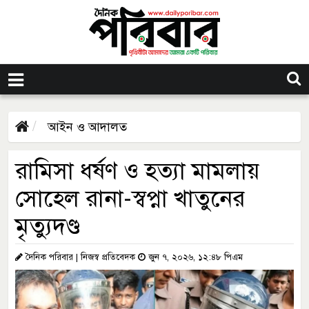
আইন ও আদালত
রামিসা ধর্ষণ ও হত্যা মামলায়
সোহেল রানা-স্বপ্না খাতুনের
মৃত্যুদণ্ড
দৈনিক পরিবার | নিজস্ব প্রতিবেদক
জুন ৭, ২০২৬, ১২:৪৮ পিএম