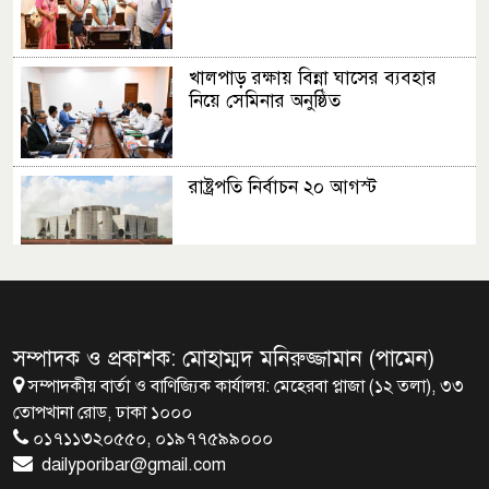
খালপাড় রক্ষায় বিন্না ঘাসের ব্যবহার
নিয়ে সেমিনার অনুষ্ঠিত
রাষ্ট্রপতি নির্বাচন ২০ আগস্ট
রাষ্ট্রপতি নির্বাচনের ভোটার তালিকা
ইসিতে পাঠিয়েছে সংসদ
সম্পাদক ও প্রকাশক: মোহাম্মদ মনিরুজ্জামান (পামেন)
সম্পাদকীয় বার্তা ও বাণিজ্যিক কার্যালয়: মেহেরবা প্লাজা (১২ তলা), ৩৩
জাতীয়তাবাদ, জুলাই ও ভবিষ্যতের
তোপখানা রোড, ঢাকা ১০০০
বাংলাদেশ
০১৭১১৩২০৫৫০, ০১৯৭৭৫৯৯০০০
dailyporibar@gmail.com