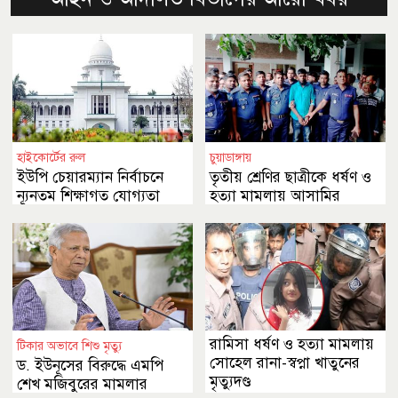
হাইকোর্টের রুল
চুয়াডাঙ্গায়
ইউপি চেয়ারম্যান নির্বাচনে
তৃতীয় শ্রেণির ছাত্রীকে ধর্ষণ ও
ন্যূনতম শিক্ষাগত যোগ্যতা
হত্যা মামলায় আসামির
স্নাতক কেন নয়
মৃত্যুদণ্ড
রামিসা ধর্ষণ ও হত্যা মামলায়
টিকার অভাবে শিশু মৃত্যু
সোহেল রানা-স্বপ্না খাতুনের
ড. ইউনূসের বিরুদ্ধে এমপি
মৃত্যুদণ্ড
শেখ মজিবুরের মামলার