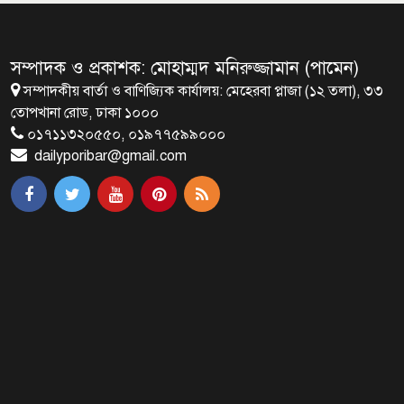
মালয়েশিয়ায় মারামারি করে তিন
বাংলাদেশি নিহত
সম্পাদক ও প্রকাশক: মোহাম্মদ মনিরুজ্জামান (পামেন)
সম্পাদকীয় বার্তা ও বাণিজ্যিক কার্যালয়: মেহেরবা প্লাজা (১২ তলা), ৩৩
৪ বিয়ের পর অন্য নারীর ঘরে জামায়াত
তোপখানা রোড, ঢাকা ১০০০
সমর্থক!
০১৭১১৩২০৫৫০, ০১৯৭৭৫৯৯০০০
dailyporibar@gmail.com
প্রধানমন্ত্রীর সঙ্গে সাক্ষাৎ সৌদি আরবের
উপ পররাষ্ট্রমন্ত্রীর
পররাষ্ট্র প্রতিমন্ত্রীর সঙ্গে গীতাঞ্জলি সিংয়ের
সাক্ষাৎ
প্রধানমন্ত্রীর সঙ্গে দক্ষিণ কোরিয়ার
বাণিজ্যমন্ত্রীর সাক্ষাৎ