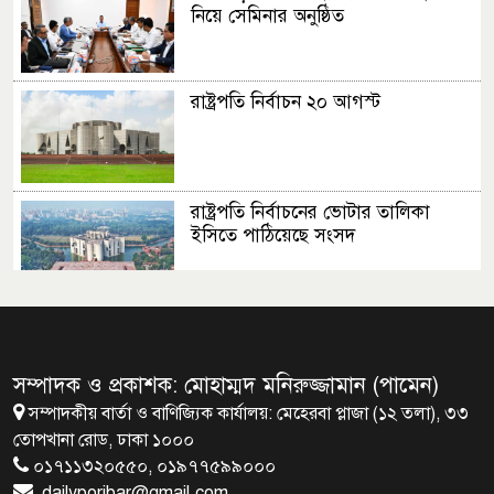
নিয়ে সেমিনার অনুষ্ঠিত
রাষ্ট্রপতি নির্বাচন ২০ আগস্ট
রাষ্ট্রপতি নির্বাচনের ভোটার তালিকা
ইসিতে পাঠিয়েছে সংসদ
জাতীয়তাবাদ, জুলাই ও ভবিষ্যতের
বাংলাদেশ
সম্পাদক ও প্রকাশক: মোহাম্মদ মনিরুজ্জামান (পামেন)
সম্পাদকীয় বার্তা ও বাণিজ্যিক কার্যালয়: মেহেরবা প্লাজা (১২ তলা), ৩৩
ব্রাক্ষণবাড়িয়ায় বইপড়া কর্মসূচীর
তোপখানা রোড, ঢাকা ১০০০
শুভসূচনা
০১৭১১৩২০৫৫০, ০১৯৭৭৫৯৯০০০
dailyporibar@gmail.com