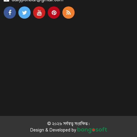
মালয়েশিয়ায় মারামারি করে তিন
বাংলাদেশি নিহত
৪ বিয়ের পর অন্য নারীর ঘরে জামায়াত
সমর্থক!
প্রধানমন্ত্রীর সঙ্গে সাক্ষাৎ সৌদি আরবের
উপ পররাষ্ট্রমন্ত্রীর
পররাষ্ট্র প্রতিমন্ত্রীর সঙ্গে গীতাঞ্জলি সিংয়ের
সাক্ষাৎ
© ২০২৬ সর্বস্বত্ব সংরক্ষিত।
Design & Developed by
প্রধানমন্ত্রীর সঙ্গে দক্ষিণ কোরিয়ার