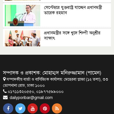
সেপ্টেম্বরে যুক্তরাষ্ট্র যাচ্ছেন প্রধানমন্ত্রী
তারেক রহমান
প্রধানমন্ত্রীর সঙ্গে খুদে শিল্পী অনুশ্রীর
সাক্ষাৎ
খালপাড় রক্ষায় বিন্না ঘাসের ব্যবহার
নিয়ে সেমিনার অনুষ্ঠিত
সম্পাদক ও প্রকাশক: মোহাম্মদ মনিরুজ্জামান (পামেন)
সম্পাদকীয় বার্তা ও বাণিজ্যিক কার্যালয়: মেহেরবা প্লাজা (১২ তলা), ৩৩
রাষ্ট্রপতি নির্বাচন ২০ আগস্ট
তোপখানা রোড, ঢাকা ১০০০
০১৭১১৩২০৫৫০, ০১৯৭৭৫৯৯০০০
dailyporibar@gmail.com
রাষ্ট্রপতি নির্বাচনের ভোটার তালিকা