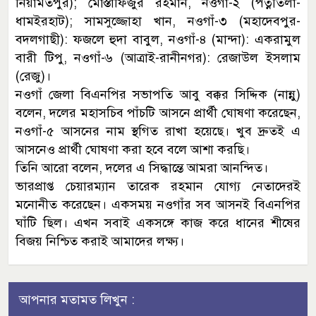
নিয়ামতপুর); মোস্তাফিজুর রহমান, নওগাঁ-২ (পত্নীতলা-
ধামইরহাট); সামসুজ্জোহা খান, নওগাঁ-৩ (মহাদেবপুর-
বদলগাছী): ফজলে হুদা বাবুল, নওগাঁ-৪ (মান্দা): একরামুল
বারী টিপু, নওগাঁ-৬ (আত্রাই-রানীনগর): রেজাউল ইসলাম
(রেজু)।
নওগাঁ জেলা বিএনপির সভাপতি আবু বক্কর সিদ্দিক (নান্নু)
বলেন, দলের মহাসচিব পাঁচটি আসনে প্রার্থী ঘোষণা করেছেন,
নওগাঁ-৫ আসনের নাম স্থগিত রাখা হয়েছে। খুব দ্রুতই এ
আসনেও প্রার্থী ঘোষণা করা হবে বলে আশা করছি।
তিনি আরো বলেন, দলের এ সিদ্ধান্তে আমরা আনন্দিত।
ভারপ্রাপ্ত চেয়ারম্যান তারেক রহমান যোগ্য নেতাদেরই
মনোনীত করেছেন। একসময় নওগাঁর সব আসনই বিএনপির
ঘাঁটি ছিল। এখন সবাই একসঙ্গে কাজ করে ধানের শীষের
বিজয় নিশ্চিত করাই আমাদের লক্ষ্য।
আপনার মতামত লিখুন :