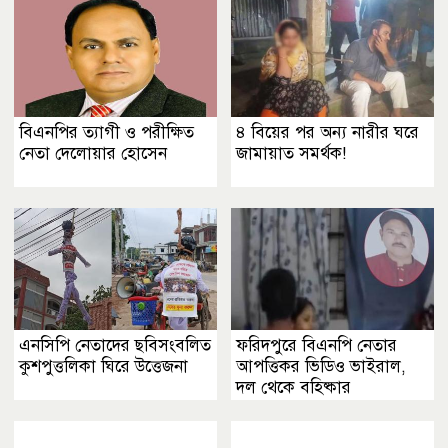
বিএনপির ত্যাগী ও পরীক্ষিত
৪ বিয়ের পর অন্য নারীর ঘরে
নেতা দেলোয়ার হোসেন
জামায়াত সমর্থক!
এনসিপি নেতাদের ছবিসংবলিত
ফরিদপুরে বিএনপি নেতার
কুশপুত্তলিকা ঘিরে উত্তেজনা
আপত্তিকর ভিডিও ভাইরাল,
দল থেকে বহিষ্কার