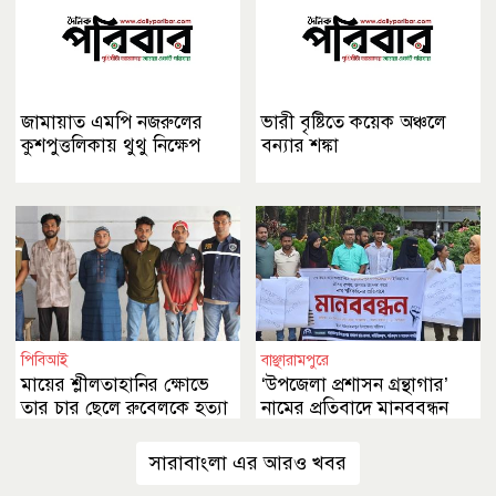
জামায়াত এমপি নজরুলের
ভারী বৃষ্টিতে কয়েক অঞ্চলে
কুশপুত্তলিকায় থুথু নিক্ষেপ
বন্যার শঙ্কা
পিবিআই
বাঞ্ছারামপুরে
মায়ের শ্লীলতাহানির ক্ষোভে
‘উপজেলা প্রশাসন গ্রন্থাগার’
তার চার ছেলে রুবেলকে হত্যা
নামের প্রতিবাদে মানববন্ধন
করেছে
সারাবাংলা এর আরও খবর