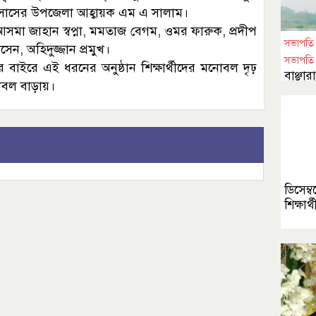
জাসাসের উপজেলা আহ্বায়ক এম এ সালাম।
সমা জাহান স্বপ্না, মমতাজ বেগম, ওমর ফারুক, প্রদীপ
সভাপতি স
, অহিদুজ্জান প্রমুখ।
সভাপতি 
তকের বাইরে এই ধরনের অনুষ্ঠান শিক্ষার্থীদের মনোবল দৃঢ়
বাঞ্ছা
োবল বাড়ায়।
প্রাথম
সভাপতি
ডিসেম্
শিক্ষার্থ