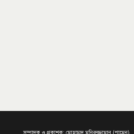
সম্পাদক ও প্রকাশক: মোহাম্মদ মনিরুজ্জামান (পামেন)