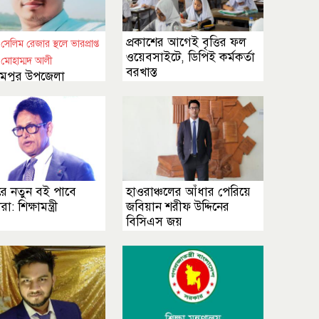
প্রকাশের আগেই বৃত্তির ফল
েলিম রেজার স্থলে ভারপ্রাপ্ত
ওয়েবসাইটে, ডিপিই কর্মকর্তা
মোহাম্মদ আলী
বরখাস্ত
রামপুর উপজেলা
িক শিক্ষক সমিতির
কে অনাস্থা
বরে নতুন বই পাবে
হাওরাঞ্চলের আঁধার পেরিয়ে
ীরা: শিক্ষামন্ত্রী
জবিয়ান শরীফ উদ্দিনের
বিসিএস জয়