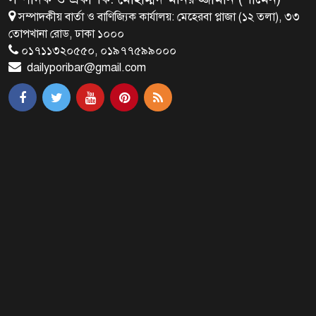
সম্পাদকীয় বার্তা ও বাণিজ্যিক কার্যালয়: মেহেরবা প্লাজা (১২ তলা), ৩৩
ব্রাক্ষণবাড়িয়ায় বইপড়া কর্মসূচীর
তোপখানা রোড, ঢাকা ১০০০
শুভসূচনা
০১৭১১৩২০৫৫০, ০১৯৭৭৫৯৯০০০
dailyporibar@gmail.com
মালয়েশিয়ায় মারামারি করে তিন
বাংলাদেশি নিহত
৪ বিয়ের পর অন্য নারীর ঘরে জামায়াত
সমর্থক!
প্রধানমন্ত্রীর সঙ্গে সাক্ষাৎ সৌদি আরবের
উপ পররাষ্ট্রমন্ত্রীর
পররাষ্ট্র প্রতিমন্ত্রীর সঙ্গে গীতাঞ্জলি সিংয়ের