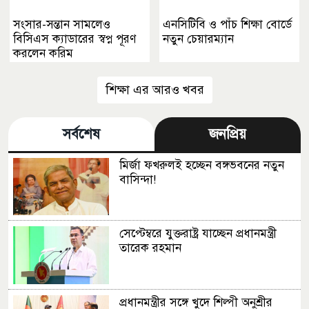
সংসার-সন্তান সামলেও
এনসিটিবি ও পাঁচ শিক্ষা বোর্ডে
বিসিএস ক্যাডারের স্বপ্ন পূরণ
নতুন চেয়ারম্যান
করলেন করিম
শিক্ষা এর আরও খবর
সর্বশেষ
জনপ্রিয়
মির্জা ফখরুলই হচ্ছেন বঙ্গভবনের নতুন
বাসিন্দা!
সেপ্টেম্বরে যুক্তরাষ্ট্র যাচ্ছেন প্রধানমন্ত্রী
তারেক রহমান
প্রধানমন্ত্রীর সঙ্গে খুদে শিল্পী অনুশ্রীর