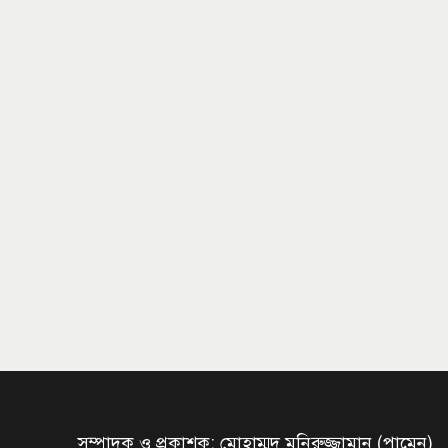
সম্পাদক ও প্রকাশক: মোহাম্মদ মনিরুজ্জামান (পামেন)