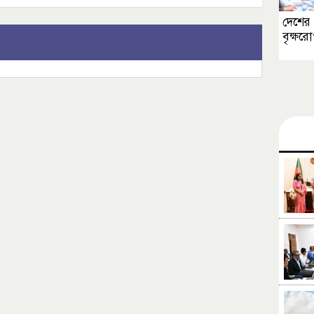
দেশের 
বৃক্ষর