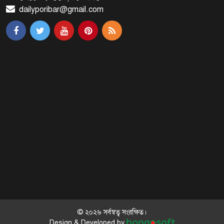
dailyporibar@gmail.com
মালয়েশিয়ায় মারামারি করে তিন
বাংলাদেশি নিহত
৪ বিয়ের পর অন্য নারীর ঘরে জামায়াত
সমর্থক!
প্রধানমন্ত্রীর সঙ্গে সাক্ষাৎ সৌদি আরবের
উপ পররাষ্ট্রমন্ত্রীর
পররাষ্ট্র প্রতিমন্ত্রীর সঙ্গে গীতাঞ্জলি সিংয়ের
সাক্ষাৎ
© ২০২৬ সর্বস্বত্ব সংরক্ষিত।
Design & Developed by