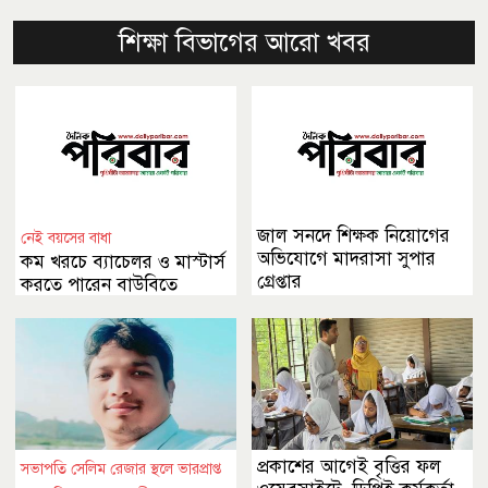
শিক্ষা বিভাগের আরো খবর
জাল সনদে শিক্ষক নিয়োগের
নেই বয়সের বাধা
অভিযোগে মাদরাসা সুপার
কম খরচে ব্যাচেলর ও মাস্টার্স
গ্রেপ্তার
করতে পারেন বাউবিতে
প্রকাশের আগেই বৃত্তির ফল
সভাপতি সেলিম রেজার স্থলে ভারপ্রাপ্ত