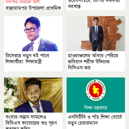
ওয়েবসাইটে, ডিপিই কর্মকর্তা
সভাপতি মোহাম্মদ আলী
বরখাস্ত
বাঞ্ছারামপুর উপজেলা প্রাথমিক
শিক্ষক সমিতির সভাপতিকে
অনাস্থা
ডিসেম্বরে নতুন বই পাবে
হাওরাঞ্চলের আঁধার পেরিয়ে
শিক্ষার্থীরা: শিক্ষামন্ত্রী
জবিয়ান শরীফ উদ্দিনের
বিসিএস জয়
সংসার-সন্তান সামলেও
এনসিটিবি ও পাঁচ শিক্ষা বোর্ডে
বিসিএস ক্যাডারের স্বপ্ন পূরণ
নতুন চেয়ারম্যান