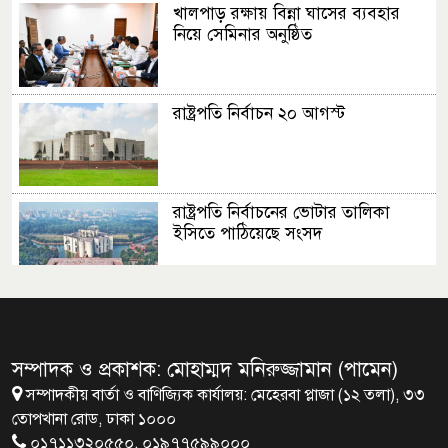
খালপাড় রক্ষায় বিন্না ঘাসের ব্যবহার
নিয়ে সেমিনার অনুষ্ঠিত
রাষ্ট্রপতি নির্বাচন ২০ আগস্ট
রাষ্ট্রপতি নির্বাচনের ভোটার তালিকা
ইসিতে পাঠিয়েছে সংসদ
জাতীয়তাবাদ, জুলাই ও ভবিষ্যতের
বাংলাদেশ
সম্পাদক ও প্রকাশক: মোহাম্মদ মনিরুজ্জামান (পামেন)
সম্পাদকীয় বার্তা ও বাণিজ্যিক কার্যালয়: মেহেরবা প্লাজা (১২ তলা), ৩৩
ব্রাক্ষণবাড়িয়ায় বইপড়া কর্মসূচীর
তোপখানা রোড, ঢাকা ১০০০
শুভসূচনা
০১৭১১৩২০৫৫০, ০১৯৭৭৫৯৯০০০