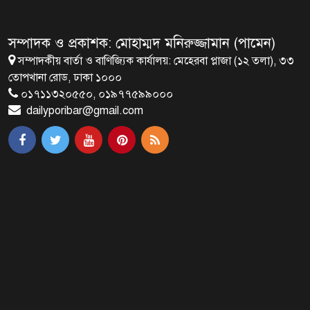
সেপ্টেম্বরে যুক্তরাষ্ট্র যাচ্ছেন প্রধানমন্ত্রী
তারেক রহমান
সম্পাদক ও প্রকাশক: মোহাম্মদ মনিরুজ্জামান (পামেন)
সম্পাদকীয় বার্তা ও বাণিজ্যিক কার্যালয়: মেহেরবা প্লাজা (১২ তলা), ৩৩
প্রধানমন্ত্রীর সঙ্গে খুদে শিল্পী অনুশ্রীর
তোপখানা রোড, ঢাকা ১০০০
সাক্ষাৎ
০১৭১১৩২০৫৫০, ০১৯৭৭৫৯৯০০০
dailyporibar@gmail.com
খালপাড় রক্ষায় বিন্না ঘাসের ব্যবহার
নিয়ে সেমিনার অনুষ্ঠিত
রাষ্ট্রপতি নির্বাচন ২০ আগস্ট
রাষ্ট্রপতি নির্বাচনের ভোটার তালিকা
ইসিতে পাঠিয়েছে সংসদ