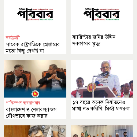
ব্যারিস্টার জমির উদ্দিন
স্বরাষ্ট্রমন্ত্রী
সরকারের মৃত্যু
সাবেক রাষ্ট্রপতিকে গ্রেপ্তারের
মতো কিছু দেখছি না
১৭ বছরে অনেক নির্যাতনেও
পানিসম্পদ ব্যবস্থাপনায়
মাথা নত করিনি: মির্জা ফখরুল
বাংলাদেশ ও নেদারল্যান্ডস
যৌথভাবে কাজ করার
অঙ্গীকার