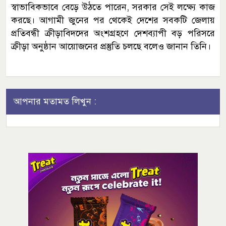
স্বাভাবিকভাবে বেড়ে উঠতে পারেন, সরকার সেই লক্ষ্যে কাজ
করছে। আগামী জুনের পর থেকেই দেশের সবকটি জেলায়
প্রতিবন্ধী ক্রীড়াবিদদের অংশগ্রহণে দেশব্যাপী বড় পরিসরে
ক্রীড়া অনুষ্ঠান আয়োজনের প্রস্তুতি চলছে বলেও জানান তিনি।
আপনার মতামত লিখুন :