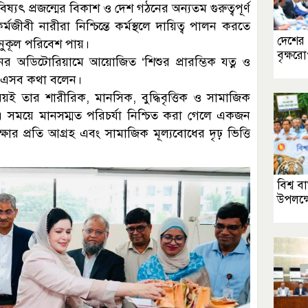
িষ্যৎ প্রজন্মের বিকাশ ও দেশ গঠনের অন্যতম গুরুত্বপূর্ণ
মজীবী নারীরা নিশ্চিন্তে কর্মস্থলে দায়িত্ব পালন করতে
দেশের 
নুকূল পরিবেশ পায়।
বৃক্ষর
র অডিটোরিয়ামে আয়োজিত ‘শিশুর প্রারম্ভিক যত্ন ও
িনি এসব কথা বলেন।
য়ই তার শারীরিক, মানসিক, বুদ্ধিবৃত্তিক ও সামাজিক
ায়। এ সময়ে মানসম্মত পরিচর্যা নিশ্চিত করা গেলে একজন
ষার প্রতি আগ্রহ এবং সামাজিক মূল্যবোধের দৃঢ় ভিত্তি
বিশ্ব 
উপলক্ষে 