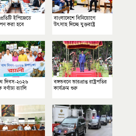
প্রতিটি ইপিজেডে
বাংলাদেশে বিনিয়োগে
োপণ করা হবে
উৎসাহ দিচ্ছে যুক্তরাষ্ট্র
বাঘ দিবস-২০২৬
বঙ্গভবনে ভারপ্রাপ্ত রাষ্ট্রপতির
বর্ণাঢ্য র‌্যালি
কার্যক্রম শুরু