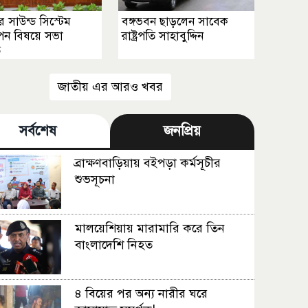
 সাউন্ড সিস্টেম
বঙ্গভবন ছাড়লেন সাবেক
্থাপন বিষয়ে সভা
রাষ্ট্রপতি সাহাবুদ্দিন
ত
জাতীয় এর আরও খবর
সর্বশেষ
জনপ্রিয়
ব্রাক্ষণবাড়িয়ায় বইপড়া কর্মসূচীর
শুভসূচনা
মালয়েশিয়ায় মারামারি করে তিন
বাংলাদেশি নিহত
৪ বিয়ের পর অন্য নারীর ঘরে