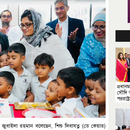
প্রধানমন
সৌদি
পররাষ্ট্র
জুবাইদা রহমান বলেছেন, শিশু দিবাযত্ন (ডে কেয়ার)