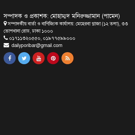
বাংলাদেশি নিহত
সম্পাদক ও প্রকাশক: মোহাম্মদ মনিরুজ্জামান (পামেন)
সম্পাদকীয় বার্তা ও বাণিজ্যিক কার্যালয়: মেহেরবা প্লাজা (১২ তলা), ৩৩
৪ বিয়ের পর অন্য নারীর ঘরে জামায়াত
তোপখানা রোড, ঢাকা ১০০০
সমর্থক!
০১৭১১৩২০৫৫০, ০১৯৭৭৫৯৯০০০
dailyporibar@gmail.com
প্রধানমন্ত্রীর সঙ্গে সাক্ষাৎ সৌদি আরবের
উপ পররাষ্ট্রমন্ত্রীর
পররাষ্ট্র প্রতিমন্ত্রীর সঙ্গে গীতাঞ্জলি সিংয়ের
সাক্ষাৎ
প্রধানমন্ত্রীর সঙ্গে দক্ষিণ কোরিয়ার
বাণিজ্যমন্ত্রীর সাক্ষাৎ