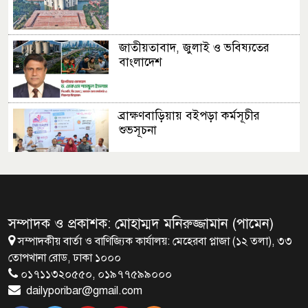
জাতীয়তাবাদ, জুলাই ও ভবিষ্যতের
বাংলাদেশ
ব্রাক্ষণবাড়িয়ায় বইপড়া কর্মসূচীর
শুভসূচনা
মালয়েশিয়ায় মারামারি করে তিন
বাংলাদেশি নিহত
সম্পাদক ও প্রকাশক: মোহাম্মদ মনিরুজ্জামান (পামেন)
সম্পাদকীয় বার্তা ও বাণিজ্যিক কার্যালয়: মেহেরবা প্লাজা (১২ তলা), ৩৩
৪ বিয়ের পর অন্য নারীর ঘরে জামায়াত
তোপখানা রোড, ঢাকা ১০০০
সমর্থক!
০১৭১১৩২০৫৫০, ০১৯৭৭৫৯৯০০০
dailyporibar@gmail.com