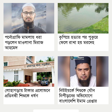
পর্নোগ্রাফি মামলায় ধরা
কুপিয়ে হত্যার পর পুকুরে
পড়লেন মাওলানা মিরাজ
ফেলে রাখা হয় মরদেহ
আহমেদ
লোহাগড়ায় টাকার প্রলোভনে
নিউইয়র্কে শিশুকে যৌন
প্রতিবন্ধী শিশুকে ধর্ষণ
নিপীড়নের অভিযোগে
বাংলাদেশি ইমাম গ্রেপ্তার