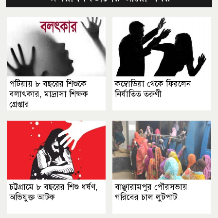
পটিয়ায় ৮ বছরের শিশুকে
কম্বোডিয়া থেকে ফিরলেন
বলাৎকার, মাদ্রাসা শিক্ষক
নির্যাতিত তরুণী
গ্রেপ্তার
চট্টগ্রামে ৮ বছরের শিশু ধর্ষণ,
বাঞ্ছারামপুর পৌরসভায়
অভিযুক্ত আটক
গরিবের চাল লুটপাট