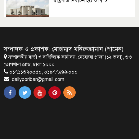
রাষ্ট্রপতি নির্বাচন ২০ আগস্ট
রাষ্ট্রপতি নির্বাচনের ভোটার তালিকা
ইসিতে পাঠিয়েছে সংসদ
সম্পাদক ও প্রকাশক: মোহাম্মদ মনিরুজ্জামান (পামেন)
সম্পাদকীয় বার্তা ও বাণিজ্যিক কার্যালয়: মেহেরবা প্লাজা (১২ তলা), ৩৩
জাতীয়তাবাদ, জুলাই ও ভবিষ্যতের
তোপখানা রোড, ঢাকা ১০০০
বাংলাদেশ
০১৭১১৩২০৫৫০, ০১৯৭৭৫৯৯০০০
dailyporibar@gmail.com
ব্রাক্ষণবাড়িয়ায় বইপড়া কর্মসূচীর
শুভসূচনা
মালয়েশিয়ায় মারামারি করে তিন
বাংলাদেশি নিহত