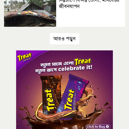
নিম্নচাপে বিধ্বস্ত ভোলা, মানবেতর
জীবনযাপন
আরও পড়ুন