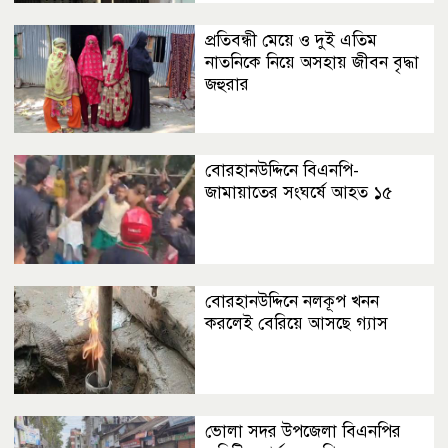
প্রতিবন্ধী মেয়ে ও দুই এতিম
নাতনিকে নিয়ে অসহায় জীবন বৃদ্ধা
জহুরার
বোরহানউদ্দিনে বিএনপি-
জামায়াতের সংঘর্ষে আহত ১৫
বোরহানউদ্দিনে নলকূপ খনন
করলেই বেরিয়ে আসছে গ্যাস
ভোলা সদর উপজেলা বিএনপির