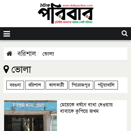
বরিশাল
ভোলা
ভোলা
বরগুনা
বরিশাল
ঝালকাঠী
পিরোজপুর
পটুয়াখালি
মেয়েকে ধর্ষণে বাধা দেওয়ায়
বাবাকে কুপিয়ে জখম